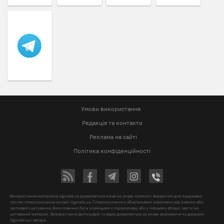
Умови використання
Редакція та контакти
Реклама на сайті
Політика конфіденційності
Використання матеріалів Vgorode.ua дозволяється лише за умови прямого і відкритого для пошукових
систем гіперпосилання на сайт Vgorode.ua. Гіперпосилання є обов'язковим незалежно від повного або
часткового цитування. Воно повинно бути розміщене у підзаголовку або у першому абзаці і вести на
цитований матеріал. Використання фотографій та відео дозволяється за умови вказування на джерело
Vgorode.ua і автора.