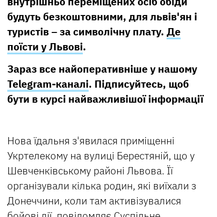
внутрішньо переміщених осіб обіди
будуть безкоштовними, для львів'ян і
туристів – за символічну плату.
Де
поїсти у Львові
.
Зараз все найоперативніше у нашому
Telegram-каналі
. Підписуйтесь, щоб
бути в курсі найважливішої інформації
Нова їдальня з'явилася приміщенні
Укртелекому на вулиці Берестяній, що у
Шевченківському районі Львова. Її
організували кілька родин, які виїхали з
Донеччини, коли там активізувалися
бойові дії,
повідомляє
Суспільне.