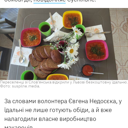
Переселенці зі Слов'янська відкрили у Львові безкоштовну їдальню.
Фото: suspilne.media.
За словами волонтера Євгена Недосєка, у
їдальні не лише готують обіди, а й вже
налагодили власне виробництво
макаронів.