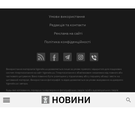
Умови використання
Редакція та контакти
Реклама на сайті
Політика конфіденційності
Використання матеріалів Vgorode.ua дозволяється лише за умови прямого і відкритого для пошукових
систем гіперпосилання на сайт Vgorode.ua. Гіперпосилання є обов'язковим незалежно від повного або
часткового цитування. Воно повинно бути розміщене у підзаголовку або у першому абзаці і вести на
цитований матеріал. Використання фотографій та відео дозволяється за умови вказування на джерело
Vgorode.ua і автора.
Будь-яке копіювання, передрук та відтворення фотографічних творів та/або аудіовізуальних творів
правовласника Getty Images - суворо забороняється.
НОВИНИ
Суб'єкт у сфері онлайн-медіа, Назва онлайн-медіа – «VGORODE», Адреса: 02091, місто Київ, ХАРКІВСЬКЕ
ШОСЕ, будинок 172-Б, офіс 208/1, E-mail:
sunlight@mediadim.com.ua
, Телефон: 044-205-43-00,
Ідентифікатор медіа – R40-06066
Дизайн —
© 2009-2026 vgorode.ua