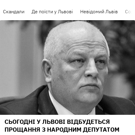
Скандали
Де поїсти у Львові
Невідомий Львів
Сорт
СЬОГОДНІ У ЛЬВОВІ ВІДБУДЕТЬСЯ
ПРОЩАННЯ З НАРОДНИМ ДЕПУТАТОМ