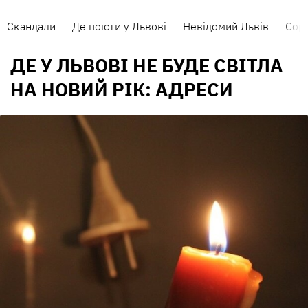
Скандали
Де поїсти у Львові
Невідомий Львів
Сорт
ДЕ У ЛЬВОВІ НЕ БУДЕ СВІТЛА
НА НОВИЙ РІК: АДРЕСИ