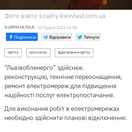
Фото взято з сайту kievvlast.com.ua
КОМУНАЛКА
22 Грудня 2015 12:58
Поділитися
Відправити
Твітнути
СВІТЛО
КОМУНАЛКА
ВІДКЛЮЧЕННЯ СВІТЛА
“Львівобленерго” здійснює
реконструкцію, технічне переоснащення,
ремонт електромереж для підвищення
надійності послуг електропостачання.
Для виконання робіт в електромережах
необхідно здійснити планові відключення: