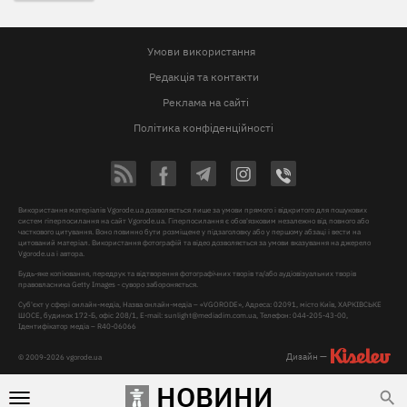
Умови використання
Редакція та контакти
Реклама на сайті
Політика конфіденційності
Використання матеріалів Vgorode.ua дозволяється лише за умови прямого і відкритого для пошукових
систем гіперпосилання на сайт Vgorode.ua. Гіперпосилання є обов'язковим незалежно від повного або
часткового цитування. Воно повинно бути розміщене у підзаголовку або у першому абзаці і вести на
цитований матеріал. Використання фотографій та відео дозволяється за умови вказування на джерело
Vgorode.ua і автора.
Будь-яке копіювання, передрук та відтворення фотографічних творів та/або аудіовізуальних творів
правовласника Getty Images - суворо забороняється.
Суб'єкт у сфері онлайн-медіа, Назва онлайн-медіа – «VGORODE», Адреса: 02091, місто Київ, ХАРКІВСЬКЕ
ШОСЕ, будинок 172-Б, офіс 208/1, E-mail:
sunlight@mediadim.com.ua
, Телефон: 044-205-43-00,
Ідентифікатор медіа – R40-06066
Дизайн —
© 2009-2026 vgorode.ua
НОВИНИ