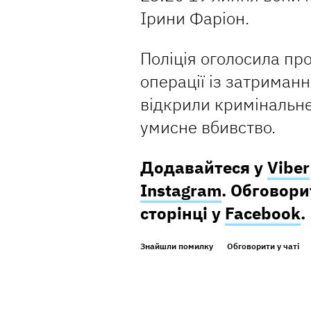
Ірини Фаріон.
Поліція оголосила пр
операції із затриман
відкрили кримінальн
умисне вбивство.
Додавайтеся у
Viber
Instagram
. Обговор
сторінці у
Facebook
.
Знайшли помилку
Обговорити у чаті