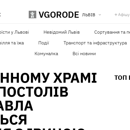
VGORODE
К
Афішу
ЛЬВІВ
оїсти у Львові
Невідомий Львів
Сортування та п
ілля та їжа
Події
Транспорт та інфраструктура
Комуналка
Всі новини
ОННОМУ ХРАМІ
ТОП
ПОСТОЛІВ
ПАВЛА
ТЬСЯ