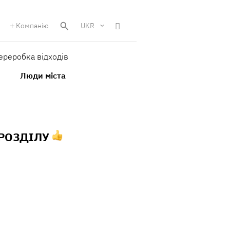
Компанію
UKR
ереробка відходів
Люди міста
 РОЗДІЛУ