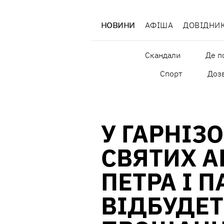
НОВИНИ
АФІША
ДОВІДНИ
Скандали
Де п
Спорт
Дозв
У ГАРНІЗ
СВЯТИХ А
ПЕТРА І 
ВІДБУДЕ