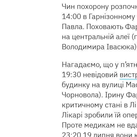
Чин похорону розпочн
14:00 в Гарнізонному 
Павла. Поховають Фа
на центральній алеї 
Володимира Івасюка)
Нагадаємо, що у п’ятн
19:30 невідовий
вист
будинку на вулиці Ма
Чорновола). Ірину Фар
критичному стані в Л
Лікарі зробили їй опе
Проте медикам не вда
23:20 19 липня вони