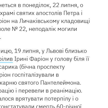
еться в понеділок, 22 липня, о
храмі святих апостолів Петра і
ріон на Личаківському кладовищі
(поле № 22, неподалік могили
.
ицю, 19 липня, у Львові близько
рілив
Ірині Фаріон у голову біля її
сарика (бічна проспекту
іон госпіталізували в
ікарню святого Пантелеймона.
рацію і перевели в реанімацію.
лося врятувати потерпілу і о
 констатували
смерть
60-річної