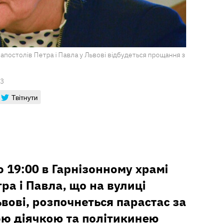
 апостолів Петра і Павла у Львові відбудеться прощання з
13
Твітнути
о 19:00 в Гарнізонному храмі
ра і Павла, що на вулиці
ьвові, розпочнеться парастас за
ю діячкою та політикинею