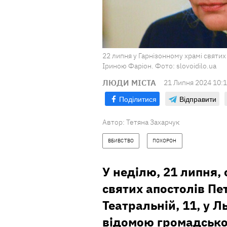
22 липня у Гарнізонному храмі святих
Іриною Фаріон. Фото: slovoidilo.ua
ЛЮДИ МІСТА
21 Липня 2024 10:
Поділитися
Відправити
Автор:
Тетяна Захарчук
ВБИВСТВО
ПОХОРОН
У неділю, 21 липня, 
святих апостолів Пет
Театральній, 11, у Л
відомою громадсько