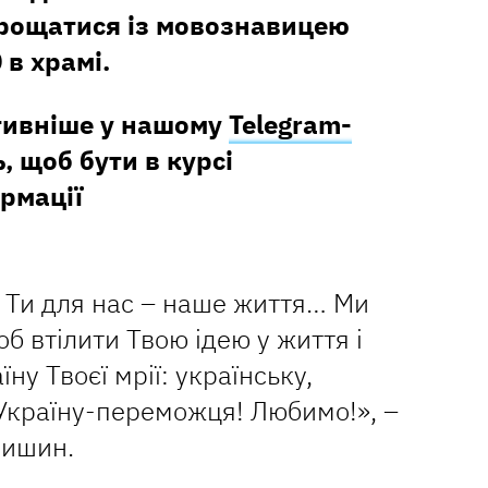
рощатися із мовознавицею
 в храмі.
тивніше у нашому
Telegram-
, щоб бути в курсі
рмації
 Ти для нас – наше життя… Ми
б втілити Твою ідею у життя і
ну Твоєї мрії: українську,
 Україну-переможця! Любимо!», –
чишин.