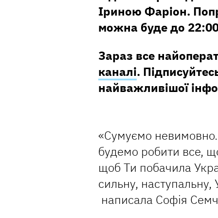
Іриною Фаріон. Поп
можна буде до 22:00
Зараз все найопера
каналі
. Підписуйтесь
найважливішої інфо
«Сумуємо невимовно.
будемо робити все, що
щоб Ти побачила Украї
сильну, наступальну,
написала Софія Сем