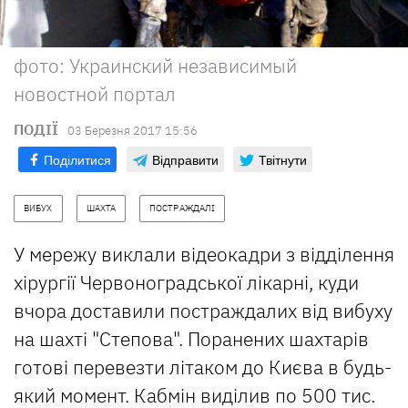
фото: Украинский независимый
новостной портал
ПОДІЇ
03 Березня 2017 15:56
Поділитися
Відправити
Твітнути
ВИБУХ
ШАХТА
ПОСТРАЖДАЛІ
У мережу виклали відеокадри з відділення
хірургії Червоноградської лікарні, куди
вчора доставили постраждалих від вибуху
на шахті "Степова". Поранених шахтарів
готові перевезти літаком до Києва в будь-
який момент. Кабмін виділив по 500 тис.