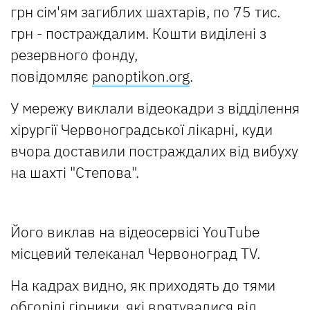
грн сім'ям загиблих шахтарів, по 75 тис.
грн - постраждалим. Кошти виділені з
резервного фонду,
повідомляє
panoptikon.org
.
У мережу виклали відеокадри з відділення
хірургії Червоноградської лікарні, куди
вчора доставили постраждалих від вибуху
на шахті "Степова".
Його виклав на відеосервісі YouТube
місцевий телеканал Червоноград TV.
На кадрах видно, як приходять до тями
обгорілі гірники, які врятувалися від