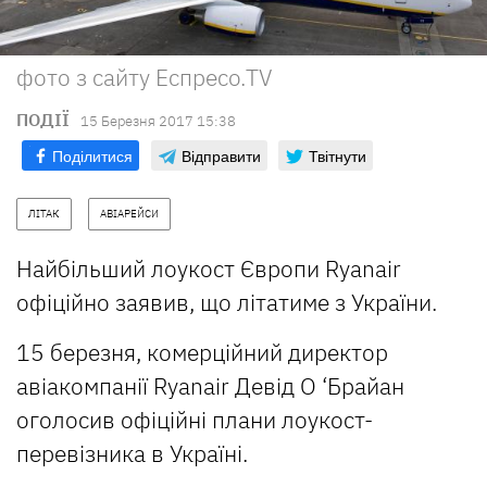
фото з сайту Еспресо.TV
ПОДІЇ
15 Березня 2017 15:38
Поділитися
Відправити
Твітнути
ЛІТАК
АВІАРЕЙСИ
Найбільший лоукост Європи Ryanair
офіційно заявив, що літатиме з України.
15 березня, комерційний директор
авіакомпанії Ryanair Девід О ‘Брайан
оголосив офіційні плани лоукост-
перевізника в Україні.