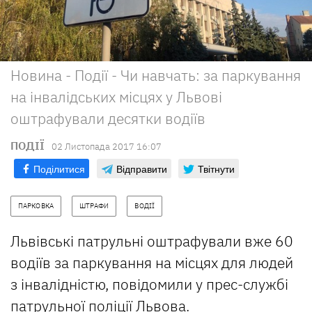
Новина - Події - Чи навчать: за паркування
на інвалідських місцях у Львові
оштрафували десятки водіїв
ПОДІЇ
02 Листопада 2017 16:07
Поділитися
Відправити
Твітнути
ПАРКОВКА
ШТРАФИ
ВОДІЇ
Львівські патрульні оштрафували вже 60
водіїв за паркування на місцях для людей
з інвалідністю, повідомили у прес-службі
патрульної поліції Львова.