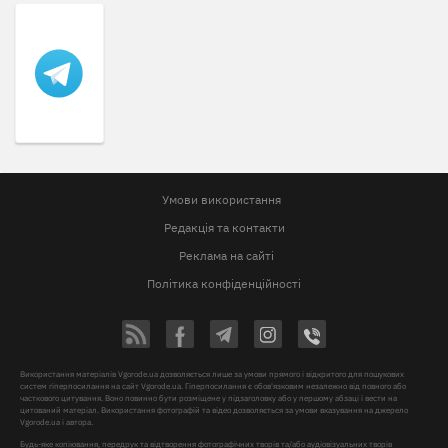
Умови використання
Редакція та контакти
Реклама на сайті
Політика конфіденційності
Використання матеріалів Vgorode.ua дозволяється лише за умови прямого і відкритого для пошукових
систем гіперпосилання на сайт Vgorode.ua. Гіперпосилання є обов'язковим незалежно від повного або
часткового цитування. Воно повинно бути розміщене у підзаголовку або у першому абзаці і вести на
цитований матеріал. Використання фотографій та відео дозволяється за умови вказування на джерело
Vgorode.ua і автора.
Будь-яке копіювання, передрук та відтворення фотографічних творів та/або аудіовізуальних творів