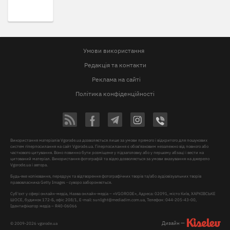
Умови використання
Редакція та контакти
Реклама на сайті
Політика конфіденційності
Використання матеріалів Vgorode.ua дозволяється лише за умови прямого і відкритого для пошукових
систем гіперпосилання на сайт Vgorode.ua. Гіперпосилання є обов'язковим незалежно від повного або
часткового цитування. Воно повинно бути розміщене у підзаголовку або у першому абзаці і вести на
цитований матеріал. Використання фотографій та відео дозволяється за умови вказування на джерело
Vgorode.ua і автора.
Будь-яке копіювання, передрук та відтворення фотографічних творів та/або аудіовізуальних творів
правовласника Getty Images - суворо забороняється.
Суб'єкт у сфері онлайн-медіа, Назва онлайн-медіа – «VGORODE», Адреса: 02091, місто Київ, ХАРКІВСЬКЕ
ШОСЕ, будинок 172-Б, офіс 208/1, E-mail:
sunlight@mediadim.com.ua
, Телефон: 044-205-43-00,
Ідентифікатор медіа – R40-06066
Дизайн —
© 2009-2026 vgorode.ua