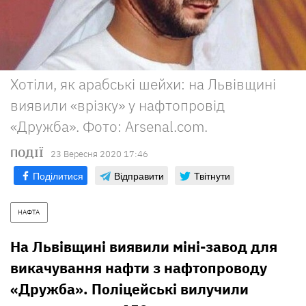
Хотіли, як арабські шейхи: на Львівщині
виявили «врізку» у нафтопровід
«Дружба». Фото: Аrsenal.com.
ПОДІЇ
23 Вересня 2020 17:46
Поділитися
Відправити
Твітнути
НАФТА
На Львівщині виявили міні-завод для
викачування нафти з нафтопроводу
«Дружба». Поліцейські вилучили