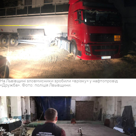
На Львівщині зловмисники зробили «врізку» у нафтопровід
«Дружба». Фото: поліція Лвьівщини.