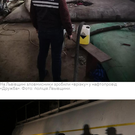
На Львівщині зловмисники зробили «врізку» у нафтопровід
«Дружба». Фото: поліція Лвьівщини.