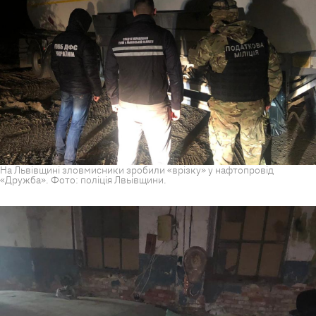
На Львівщині зловмисники зробили «врізку» у нафтопровід
«Дружба». Фото: поліція Лвьівщини.