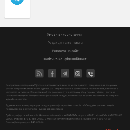
Умови використання
Редакція та контакти
Реклама на сайті
Політика конфіденційності
Використання матеріалів Vgorode.ua дозволяється лише за умови прямого і відкритого для пошукових
систем гіперпосилання на сайт Vgorode.ua. Гіперпосилання є обов'язковим незалежно від повного або
часткового цитування. Воно повинно бути розміщене у підзаголовку або у першому абзаці і вести на
цитований матеріал. Використання фотографій та відео дозволяється за умови вказування на джерело
Vgorode.ua і автора.
Будь-яке копіювання, передрук та відтворення фотографічних творів та/або аудіовізуальних творів
правовласника Getty Images - суворо забороняється.
Суб'єкт у сфері онлайн-медіа, Назва онлайн-медіа – «VGORODE», Адреса: 02091, місто Київ, ХАРКІВСЬКЕ
ШОСЕ, будинок 172-Б, офіс 208/1, E-mail:
sunlight@mediadim.com.ua
, Телефон: 044-205-43-00,
Ідентифікатор медіа – R40-06066