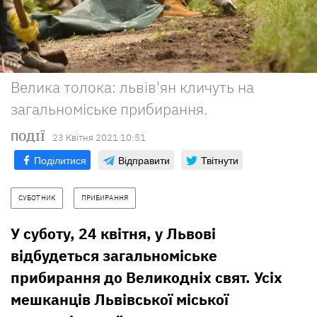
Велика толока: львів'ян кличуть на
загальноміське прибирання.
ПОДІЇ
23 Квiтня 2021 10:51
Поділитися
Відправити
Твітнути
СУБОТНИК
ПРИБИРАННЯ
У суботу, 24 квітня, у Львові
відбудеться загальноміське
прибирання до Великодніх свят. Усіх
мешканців Львівської міської