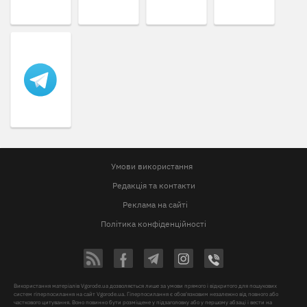
Умови використання
Редакція та контакти
Реклама на сайті
Політика конфіденційності
Використання матеріалів Vgorode.ua дозволяється лише за умови прямого і відкритого для пошукових
систем гіперпосилання на сайт Vgorode.ua. Гіперпосилання є обов'язковим незалежно від повного або
часткового цитування. Воно повинно бути розміщене у підзаголовку або у першому абзаці і вести на