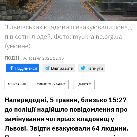
З львівських кладовищ евакуювали понад
пів сотні людей. Фото: myukraine.org.ua
(умовне)
ПОДІЇ
06 Травня 2021 12:35
Поділитися
Відправити
Твітнути
МІНУВАННЯ
ХИБНЕ МІНУВАННЯ
ЦВИНТАРІ
Напередодні, 5 травня, близько 15:27
до поліції надійшло повідомлення про
замінування чотирьох кладовищ у
Львові. Звідти евакуювали 64 людини.