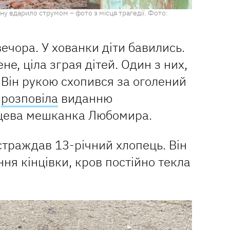
ину вдарило струмом – фото з місця трагедії. Фото:
ечора. У хованки діти бавились.
не, ціла зграя дітей. Один з них,
 Він рукою схопився за оголений
–
розповіла
виданню
сцева мешканка Любомира.
страждав 13-річний хлопець. Він
ня кінцівки, кров постійно текла