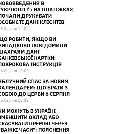
НОВОВВЕДЕННЯ В
"УКРПОШТІ": НА ПЛАТІЖКАХ
ПОЧАЛИ ДРУКУВАТИ
ОСОБИСТІ ДАНІ КЛІЄНТІВ
03 Серпня 14:04
ЩО РОБИТИ, ЯКЩО ВИ
ВИПАДКОВО ПОВІДОМИЛИ
ШАХРАЯМ ДАНІ
БАНКІВСЬКОЇ КАРТКИ:
ПОКРОКОВА ІНСТРУКЦІЯ
06 Серпня 10:08
ЯБЛУЧНИЙ СПАС ЗА НОВИМ
КАЛЕНДАРЕМ: ЩО БРАТИ З
СОБОЮ ДО ЦЕРВИ 6 СЕРПНЯ
05 Серпня 15:33
ЧИ МОЖУТЬ В УКРАЇНІ
ЗМЕНШИТИ ОКЛАД АБО
СКАСУВАТИ ПРЕМІЮ ЧЕРЕЗ
"ВАЖКІ ЧАСИ": ПОЯСНЕННЯ