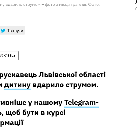
ину вдарило струмом – фото з місця трагедії. Фото:
Твітнути
РУСКАВЕЦЬ
Трускавець Львівської області
ки
дитину
вдарило струмом.
тивніше у нашому
Telegram-
, щоб бути в курсі
рмації