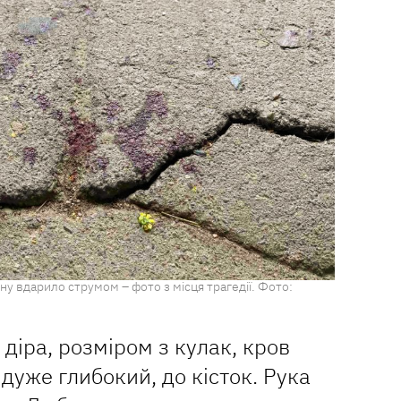
ину вдарило струмом – фото з місця трагедії. Фото:
 діра, розміром з кулак, кров
 дуже глибокий, до кісток. Рука