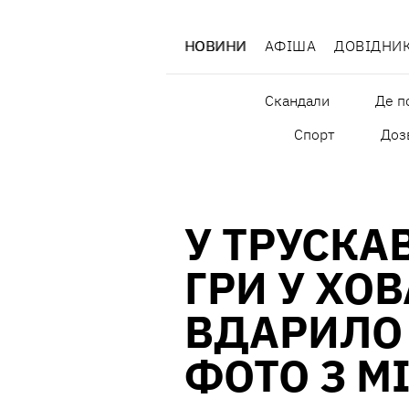
НОВИНИ
АФІША
ДОВІДНИ
Скандали
Де п
Спорт
Дозв
У ТРУСКА
ГРИ У ХО
ВДАРИЛО 
ФОТО З М