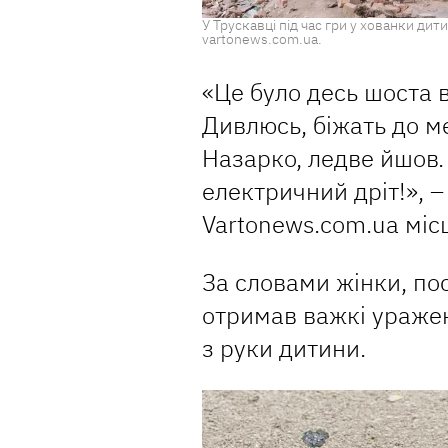
У Трускавці під час гри у хованки дит
vartonews.com.ua.
«Це було десь шоста в
Дивлюсь, біжать до ме
Назарко, ледве йшов.
електричний дріт!», 
Vartonews.com.ua мі
За словами жінки, по
отримав важкі уражен
з руки дитини.