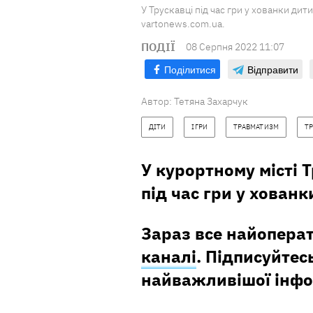
У Трускавці під час гри у хованки дит
vartonews.com.ua.
ПОДІЇ
08 Серпня 2022 11:07
Поділитися
Відправити
Автор:
Тетяна Захарчук
ДІТИ
ІГРИ
ТРАВМАТИЗМ
Т
У курортному місті 
під час гри у хован
Зараз все найопера
каналі
. Підписуйтесь
найважливішої інфо