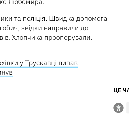
аже Любомира.
ики та поліція. Швидка допомога
гобич, звідки направили до
ьвів. Хлопчика прооперували.
рхівки у Трускавці випав
инув
ЦЕ Ч