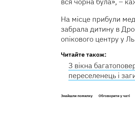
вся чорна була», – к
На місце прибули мед
забрала дитину в Дро
опікового центру у Л
Читайте також:
З вікна багатопове
переселенець і заг
Знайшли помилку
Обговорити у чаті