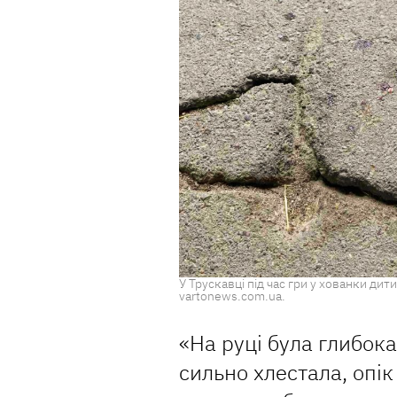
У Трускавці під час гри у хованки дит
vartonews.com.ua.
«На руці була глибока
сильно хлестала, опік