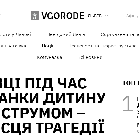
VGORODE
К
Афішу
ЛЬВІВ
оїсти у Львові
Невідомий Львів
Сортування та п
ілля та їжа
Події
Транспорт та інфраструктура
Комуналка
Всі новини
ВЦІ ПІД ЧАС
ТОП
ВАНКИ ДИТИНУ
СТРУМОМ –
ІСЦЯ ТРАГЕДІЇ