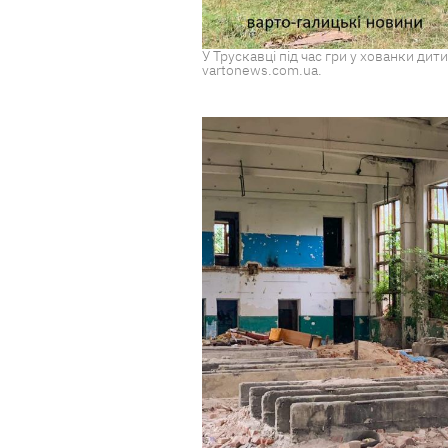
У Трускавці під час гри у хованки дит
vartonews.com.ua.