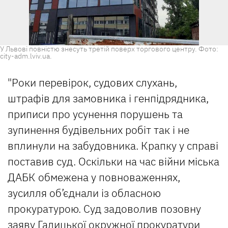
У Львові повністю знесуть третій поверх торгового центру. Фото:
city-adm.lviv.ua.
"Роки перевірок, судових слухань,
штрафів для замовника і генпідрядника,
приписи про усунення порушень та
зупинення будівельних робіт так і не
вплинули на забудовника. Крапку у справі
поставив суд. Оскільки на час війни міська
ДАБК обмежена у повноваженнях,
зусилля об’єднали із обласною
прокуратурою. Суд задоволив позовну
заяву Галицької окружної прокуратури