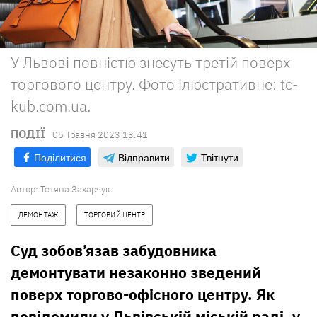
У Львові повністю знесуть третій поверх
торгового центру. Фото ілюстративне: tc-
kub.com.ua.
ПОДІЇ
05 Травня 2023 13:41
Поділитися
Відправити
Твітнути
Автор:
Тетяна Захарчук
ДЕМОНТАЖ
ТОРГОВИЙ ЦЕНТР
Суд зобов’язав забудовника
демонтувати незаконно зведений
поверх торгово-офісного центру. Як
повідомили у Львівській міській раді, у