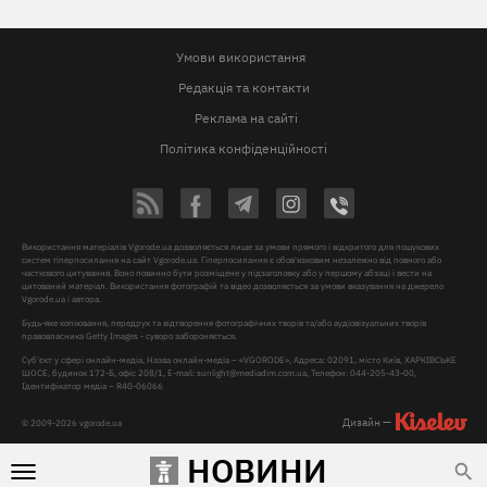
Умови використання
Редакція та контакти
Реклама на сайті
Політика конфіденційності
Використання матеріалів Vgorode.ua дозволяється лише за умови прямого і відкритого для пошукових
систем гіперпосилання на сайт Vgorode.ua. Гіперпосилання є обов'язковим незалежно від повного або
часткового цитування. Воно повинно бути розміщене у підзаголовку або у першому абзаці і вести на
цитований матеріал. Використання фотографій та відео дозволяється за умови вказування на джерело
Vgorode.ua і автора.
Будь-яке копіювання, передрук та відтворення фотографічних творів та/або аудіовізуальних творів
правовласника Getty Images - суворо забороняється.
Суб'єкт у сфері онлайн-медіа, Назва онлайн-медіа – «VGORODE», Адреса: 02091, місто Київ, ХАРКІВСЬКЕ
ШОСЕ, будинок 172-Б, офіс 208/1, E-mail:
sunlight@mediadim.com.ua
, Телефон: 044-205-43-00,
Ідентифікатор медіа – R40-06066
Дизайн —
© 2009-2026 vgorode.ua
НОВИНИ