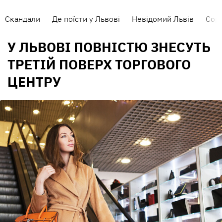
Скандали
Де поїсти у Львові
Невідомий Львів
Сорт
У ЛЬВОВІ ПОВНІСТЮ ЗНЕСУТЬ
ТРЕТІЙ ПОВЕРХ ТОРГОВОГО
ЦЕНТРУ