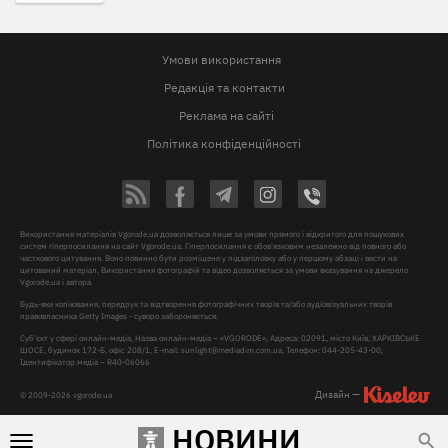
Умови використання
Редакція та контакти
Реклама на сайті
Політика конфіденційності
Використання матеріалів Vgorode.ua дозволяється лише за умови прямого і відкритого для пошукових
систем гіперпосилання на сайт Vgorode.ua. Гіперпосилання є обов'язковим незалежно від повного або
часткового цитування. Воно повинно бути розміщене у підзаголовку або у першому абзаці і вести на
цитований матеріал. Використання фотографій та відео дозволяється за умови вказування на джерело
Vgorode.ua і автора.
Будь-яке копіювання, передрук та відтворення фотографічних творів та/або аудіовізуальних творів
правовласника Getty Images - суворо забороняється.
Суб'єкт у сфері онлайн-медіа, Назва онлайн-медіа – «VGORODE», Адреса: 02091, місто Київ, ХАРКІВСЬКЕ
ШОСЕ, будинок 172-Б, офіс 208/1, E-mail:
sunlight@mediadim.com.ua
, Телефон: 044-205-43-00,
Ідентифікатор медіа – R40-06066
Дизайн —
© 2009-2026 vgorode.ua
НОВИНИ