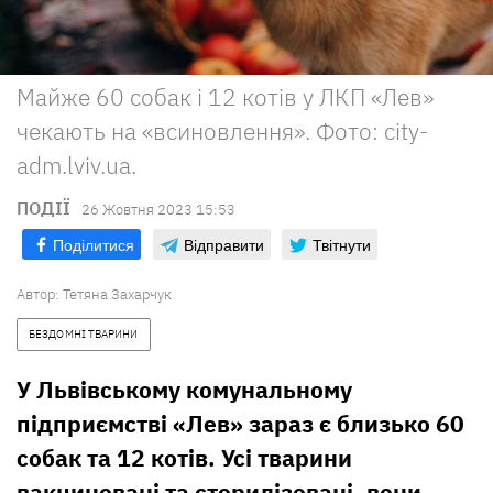
Майже 60 собак і 12 котів у ЛКП «Лев»
чекають на «всиновлення». Фото: city-
adm.lviv.ua.
ПОДІЇ
26 Жовтня 2023 15:53
Поділитися
Відправити
Твітнути
Автор:
Тетяна Захарчук
БЕЗДОМНІ ТВАРИНИ
У Львівському комунальному
підприємстві «Лев» зараз є близько 60
собак та 12 котів. Усі тварини
вакциновані та стерилізовані, вони