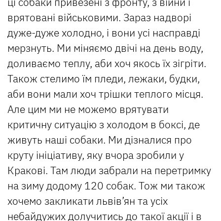
ці собаки привезені з фронту, з війни і
врятовані військовими. Зараз надворі
дуже-дуже холодно, і вони усі насправді
мерзнуть. Ми міняємо двічі на день воду,
доливаємо теплу, аби хоч якось їх зігріти.
Також стелимо їм пледи, лежаки, будки,
аби вони мали хоч трішки теплого місця.
Але цим ми не можемо врятувати
критичну ситуацію з холодом в боксі, де
живуть наші собаки. Ми дізналися про
круту ініціативу, яку вчора зробили у
Кракові. Там люди забрали на перетримку
на зиму додому 120 собак. Тож ми також
хочемо закликати львів’ян та усіх
небайдужих долучитись до такої акції і в