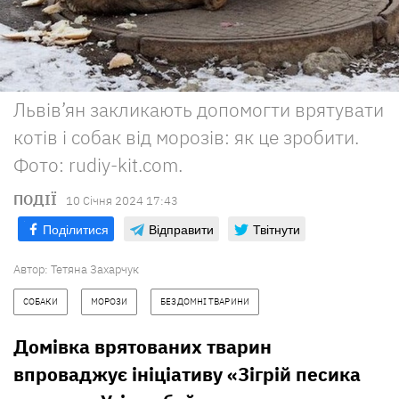
Львів’ян закликають допомогти врятувати
котів і собак від морозів: як це зробити.
Фото: rudiy-kit.com.
ПОДІЇ
10 Сiчня 2024 17:43
Поділитися
Відправити
Твітнути
Автор:
Тетяна Захарчук
СОБАКИ
МОРОЗИ
БЕЗДОМНІ ТВАРИНИ
Домівка врятованих тварин
впроваджує ініціативу «Зігрій песика