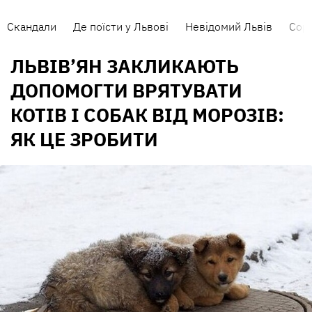
Скандали
Де поїсти у Львові
Невідомий Львів
Сорт
ЛЬВІВ’ЯН ЗАКЛИКАЮТЬ
ДОПОМОГТИ ВРЯТУВАТИ
КОТІВ І СОБАК ВІД МОРОЗІВ:
ЯК ЦЕ ЗРОБИТИ