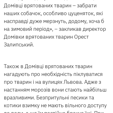
Домівці врятованих тварин – забрати
наших собачок, особливо цуценяток, які
насправді дуже мерзнуть, додому, хоча б
на зимовий період», – закликав директор
Домівки врятованих тварин Орест
Залипський.
Також в Домівці врятованих тварин
нагадують про необхідність піклуватися
про тварин і на вулицях Львова. Адже з
настанням морозів вони стають найбільш
вразливими. Безпритульні песики та
котики взимку не мають вільного доступу
до води, а ще їм постійно бракує їжі. При