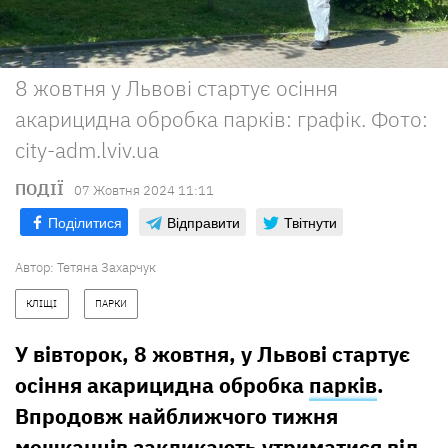
8 жовтня у Львові стартує осіння
акарицидна обробка парків: графік. Фото:
city-adm.lviv.ua
ПОДІЇ
07 Жовтня 2024 11:11
Поділитися
Відправити
Твітнути
Автор:
Тетяна Захарчук
КЛІЩІ
ПАРКИ
У вівторок, 8 жовтня, у Львові стартує
осіння акарицидна обробка
парків
.
Впродовж найближчого тижня
мешканців закликають утриматися від