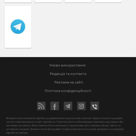
Умови використання
Редакція та контакти
Реклама на сайті
Політика конфіденційності
Використання матеріалів Vgorode.ua дозволяється лише за умови прямого і відкритого для пошукових
систем гіперпосилання на сайт Vgorode.ua. Гіперпосилання є обов'язковим незалежно від повного або
часткового цитування. Воно повинно бути розміщене у підзаголовку або у першому абзаці і вести на
цитований матеріал. Використання фотографій та відео дозволяється за умови вказування на джерело
Vgorode.ua і автора.