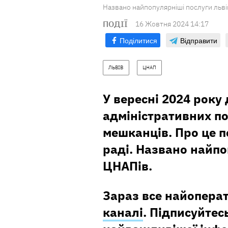
Названо найпопулярніші послуги львів
ПОДІЇ
16 Жовтня 2024 14:17
Поділитися
Відправити
ЛЬВІВ
ЦНАП
У вересні 2024 року
адміністративних по
мешканців. Про це п
раді. Названо найпо
ЦНАПів.
Зараз все найопера
каналі
. Підписуйтесь