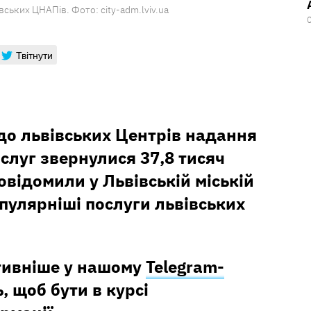
ських ЦНАПів. Фото: сity-adm.lviv.ua
Твітнути
 до львівських Центрів надання
слуг звернулися 37,8 тисяч
овідомили у Львівській міській
пулярніші послуги львівських
тивніше у нашому
Telegram-
, щоб бути в курсі