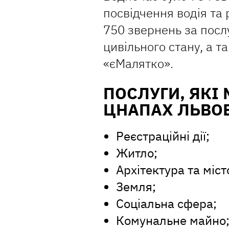
посвідчення водія та 
750 звернень за посл
цивільного стану, а 
«єМалятко».
ПОСЛУГИ, ЯКІ
ЦНАПАХ ЛЬВО
Реєстраційні дії;
Житло;
Архітектура та міс
Земля;
Соціальна сфера;
Комунальне майно