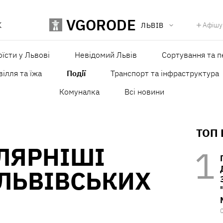
VGORODE
К
Афішу
ЛЬВІВ
оїсти у Львові
Невідомий Львів
Сортування та п
ілля та їжа
Події
Транспорт та інфраструктура
Комуналка
Всі новини
ТОП
ЛЯРНІШІ
ЛЬВІВСЬКИХ