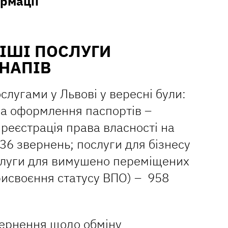
рмації
ІШІ ПОСЛУГИ
НАПІВ
угами у Львові у вересні були:
на оформлення паспортів –
 реєстрація права власності на
36 звернень; послуги для бізнесу
ослуги для вимушено переміщених
рисвоєння статусу ВПО) – 958
вернення щодо обміну