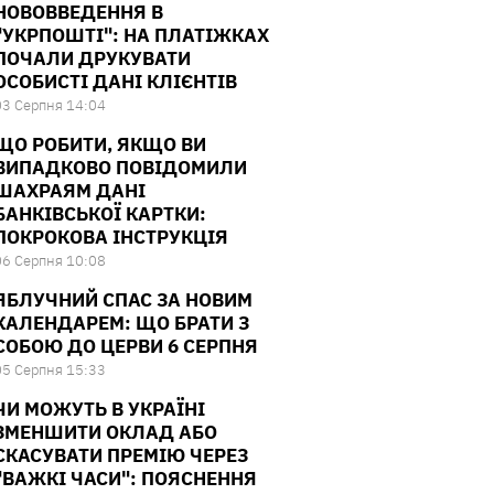
НОВОВВЕДЕННЯ В
"УКРПОШТІ": НА ПЛАТІЖКАХ
ПОЧАЛИ ДРУКУВАТИ
ОСОБИСТІ ДАНІ КЛІЄНТІВ
03 Серпня 14:04
ЩО РОБИТИ, ЯКЩО ВИ
ВИПАДКОВО ПОВІДОМИЛИ
ШАХРАЯМ ДАНІ
БАНКІВСЬКОЇ КАРТКИ:
ПОКРОКОВА ІНСТРУКЦІЯ
06 Серпня 10:08
ЯБЛУЧНИЙ СПАС ЗА НОВИМ
КАЛЕНДАРЕМ: ЩО БРАТИ З
СОБОЮ ДО ЦЕРВИ 6 СЕРПНЯ
05 Серпня 15:33
ЧИ МОЖУТЬ В УКРАЇНІ
ЗМЕНШИТИ ОКЛАД АБО
СКАСУВАТИ ПРЕМІЮ ЧЕРЕЗ
"ВАЖКІ ЧАСИ": ПОЯСНЕННЯ