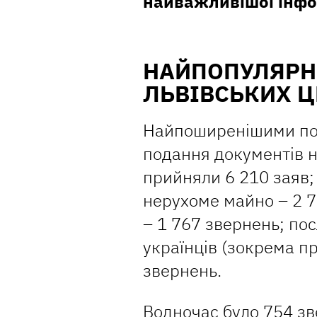
найважливішої інфо
НАЙПОПУЛЯРН
ЛЬВІВСЬКИХ Ц
Найпоширенішими посл
подання документів 
прийняли 6 210 заяв;
нерухоме майно – 2 7
– 1 767 звернень; п
українців (зокрема п
звернень.
Водночас було 754 з