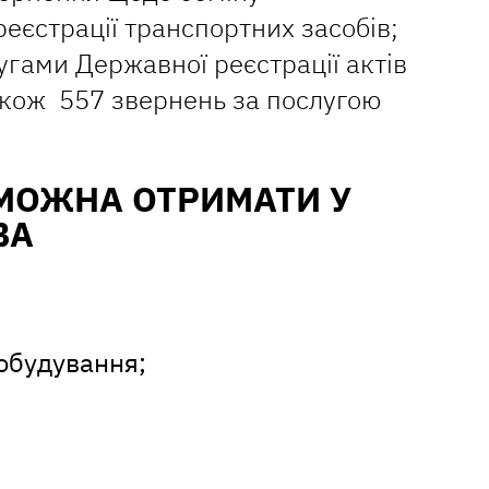
реєстрації транспортних засобів;
угами Державної реєстрації актів
також 557 звернень за послугою
 МОЖНА ОТРИМАТИ У
ВА
тобудування;
;