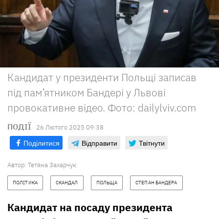
Кандидат у президенти Польщі записав
під пам’ятником Бандері у Львові
провокативне відео. Фото: dailylviv.com
ПОДІЇ
26 Лютого 2025 09:38
Поділитися
Відправити
Твітнути
Автор:
Тетяна Захарчук
ПОЛІТИКА
СКАНДАЛ
ПОЛЬЩА
СТЕПАН БАНДЕРА
Кандидат на посаду президента