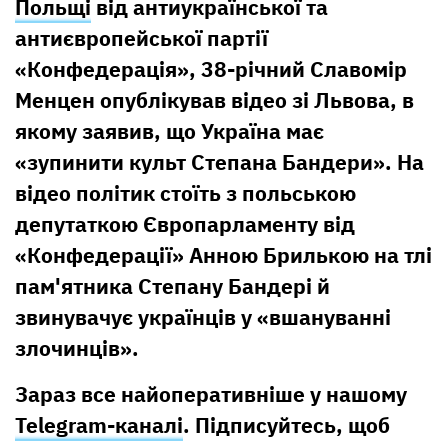
Польщі
від антиукраїнської та
антиєвропейської партії
«Конфедерація», 38-річний Славомір
Менцен опублікував відео зі Львова, в
якому заявив, що Україна має
«зупинити культ Степана Бандери». На
відео політик стоїть з польською
депутаткою Європарламенту від
«Конфедерації» Анною Брилькою на тлі
пам'ятника Степану Бандері й
звинувачує українців у «вшануванні
злочинців».
Зараз все найоперативніше у нашому
Telegram-каналі
. Підписуйтесь, щоб