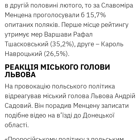
в другій половині лютого, то за Славоміра
Менцена проголосували б 15,7%
опитаних поляків. Перше місце рейтингу
утримує мер Варшави Рафал
Тшасковський (35,2%), друге – Кароль
Навроцький (26,5%).
РЕАКЦІЯ МІСЬКОГО ГОЛОВИ
ЛЬВОВА
На провокацію польського політика
відреагував міський голова Львова Андрій
Садовий. Він порадив Менцену записати
подібне відео на в’їзді до Донецької
області.
«Проросійському політику з польським