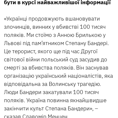
бути в курсі найважливішої інформації
«Українці продовжують вшановувати
злочинців, винних у вбивстві 100 тисяч
поляків. Ми стоїмо з Анною Брилькою у
Львові під пам’ятником Степану Бандері.
Це терорист, якого ще під час Другої
світової війни польський суд засудив до
смерті за вбивства поляків. Він заснував
організацію український націоналістів, яка
відповідальна за Волинську трагедію.
Люди Бандери закатували 100 тисяч
поляків. Україна повинна якнайшвидше
закінчити культ Степана Бандери», –
сказав Славомір Менцен.