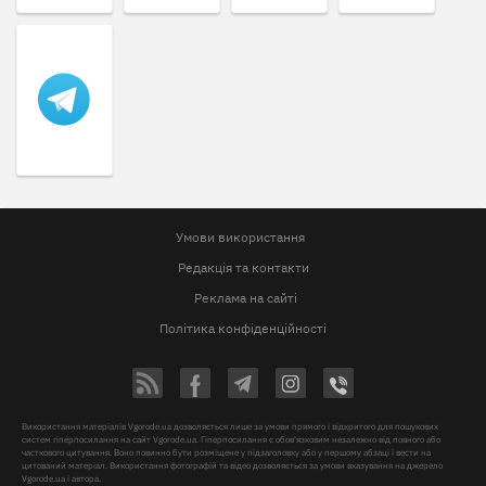
Умови використання
Редакція та контакти
Реклама на сайті
Політика конфіденційності
Використання матеріалів Vgorode.ua дозволяється лише за умови прямого і відкритого для пошукових
систем гіперпосилання на сайт Vgorode.ua. Гіперпосилання є обов'язковим незалежно від повного або
часткового цитування. Воно повинно бути розміщене у підзаголовку або у першому абзаці і вести на
цитований матеріал. Використання фотографій та відео дозволяється за умови вказування на джерело
Vgorode.ua і автора.