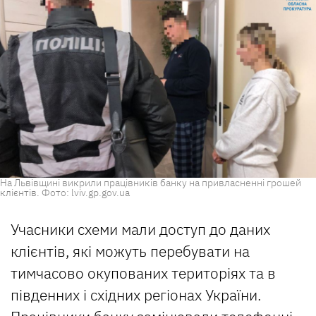
На Львівщині викрили працівників банку на привласненні грошей
клієнтів. Фото: lviv.gp.gov.ua
Учасники схеми мали доступ до даних
клієнтів, які можуть перебувати на
тимчасово окупованих територіях та в
південних і східних регіонах України.