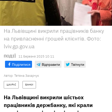
На Львівщині викрили працівників банку
на привласненні грошей клієнтів. Фото:
lviv.gp.gov.ua
ПОДІЇ
11 Березня 2025 10:11
Поділитися
Відправити
Твітнути
Автор:
Тетяна Захарчук
ШАХРАЇ
БАНКИ
На Львівщині викрили шістьох
працівників держбанку, які крали