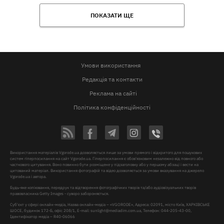
ПОКАЗАТИ ЩЕ
Умови використання
Редакція та контакти
Реклама на сайті
Політика конфіденційності
Використання матеріалів Vgorode.ua дозволяється лише за умови прямого і відкритого для пошукових
систем гіперпосилання на сайт Vgorode.ua. Гіперпосилання є обов'язковим незалежно від повного або
часткового цитування. Воно повинно бути розміщене у підзаголовку або у першому абзаці і вести на
цитований матеріал. Використання фотографій та відео дозволяється за умови вказування на джерело
Vgorode.ua і автора.
Будь-яке копіювання, передрук та відтворення фотографічних творів та/або аудіовізуальних творів
правовласника Getty Images - суворо забороняється.
Суб'єкт у сфері онлайн-медіа, Назва онлайн-медіа – «VGORODE», Адреса: 02091, місто Київ, ХАРКІВСЬКЕ
ШОСЕ, будинок 172-Б, офіс 208/1, E-mail:
sunlight@mediadim.com.ua
, Телефон: 044-205-43-00,
Ідентифікатор медіа – R40-06066