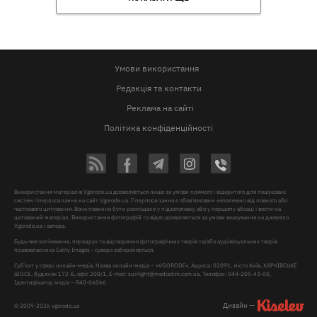
Умови використання
Редакція та контакти
Реклама на сайті
Політика конфіденційності
Використання матеріалів Vgorode.ua дозволяється лише за умови прямого і відкритого для пошукових
систем гіперпосилання на сайт Vgorode.ua. Гіперпосилання є обов'язковим незалежно від повного або
часткового цитування. Воно повинно бути розміщене у підзаголовку або у першому абзаці і вести на
цитований матеріал. Використання фотографій та відео дозволяється за умови вказування на джерело
Vgorode.ua і автора.
Будь-яке копіювання, передрук та відтворення фотографічних творів та/або аудіовізуальних творів
правовласника Getty Images - суворо забороняється.
Суб'єкт у сфері онлайн-медіа, Назва онлайн-медіа – «VGORODE», Адреса: 02091, місто Київ, ХАРКІВСЬКЕ
ШОСЕ, будинок 172-Б, офіс 208/1, E-mail:
sunlight@mediadim.com.ua
, Телефон: 044-205-43-00,
Ідентифікатор медіа – R40-06066
Дизайн —
© 2009-2026 vgorode.ua