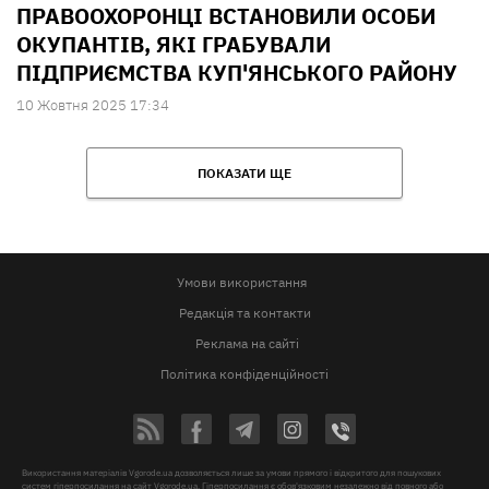
ПРАВООХОРОНЦІ ВСТАНОВИЛИ ОСОБИ
ОКУПАНТІВ, ЯКІ ГРАБУВАЛИ
ПІДПРИЄМСТВА КУП'ЯНСЬКОГО РАЙОНУ
10 Жовтня 2025 17:34
ПОКАЗАТИ ЩЕ
Умови використання
Редакція та контакти
Реклама на сайті
Політика конфіденційності
Використання матеріалів Vgorode.ua дозволяється лише за умови прямого і відкритого для пошукових
систем гіперпосилання на сайт Vgorode.ua. Гіперпосилання є обов'язковим незалежно від повного або