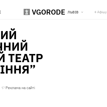
VGORODE
К
Афішу
ЛЬВІВ
КИЙ
ЧНИЙ
 ТЕАТР
ІННЯ”
Реклама на сайті