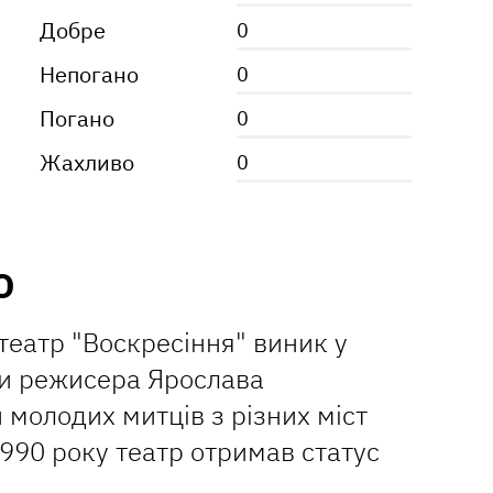
Добре
0
Непогано
0
Погано
0
Жахливо
0
Ю
театр "Воскресіння" виник у
иви режисера Ярослава
молодих митців з різних міст
1990 року театр отримав статус