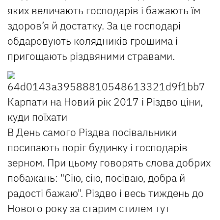
яких величають господарів і бажають їм
здоров’я й достатку. За це господарі
обдаровують колядників грошима і
пригощають різдвяними стравами.
В День самого Різдва посівальники
посипають поріг будинку і господарів
зерном. При цьому говорять слова добрих
побажань: "Сію, сію, посіваю, добра й
радості бажаю". Різдво і весь тиждень до
Нового року за старим стилем тут