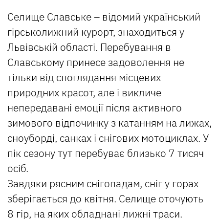
Селище Славське – відомий український
гірськолижний курорт, знаходиться у
Львівській області. Перебування в
Славському принесе задоволення не
тільки від споглядання місцевих
природних красот, але і викличе
непередавані емоції після активного
зимового відпочинку з катанням на лижах,
сноуборді, санках і снігових мотоциклах. У
пік сезону тут перебуває близько 7 тисяч
осіб.
Завдяки рясним снігопадам, сніг у горах
зберігається до квітня. Селище оточують
8 гір, на яких обладнані лижні траси.