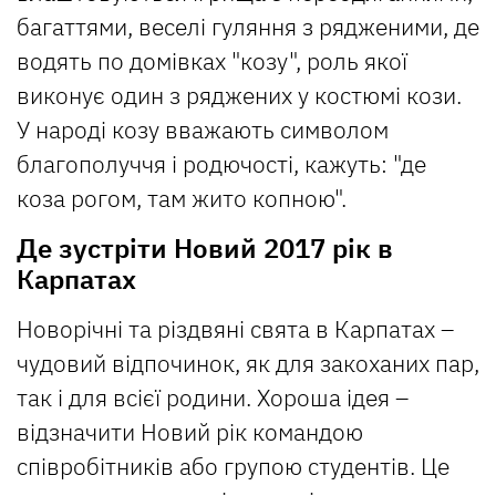
багаттями, веселі гуляння з рядженими, де
водять по домівках "козу", роль якої
виконує один з ряджених у костюмі кози.
У народі козу вважають символом
благополуччя і родючості, кажуть: "де
коза рогом, там жито копною".
Де зустріти Новий 2017 рік в
Карпатах
Новорічні та різдвяні свята в Карпатах –
чудовий відпочинок, як для закоханих пар,
так і для всієї родини. Хороша ідея –
відзначити Новий рік командою
співробітників або групою студентів. Це