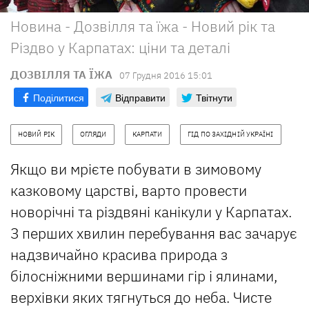
Новина - Дозвілля та їжа - Новий рік та
Різдво у Карпатах: ціни та деталі
ДОЗВІЛЛЯ ТА ЇЖА
07 Грудня 2016 15:01
Поділитися
Відправити
Твітнути
НОВИЙ РІК
ОГЛЯДИ
КАРПАТИ
ГІД ПО ЗАХІДНІЙ УКРАЇНІ
Якщо ви мрієте побувати в зимовому
казковому царстві, варто провести
новорічні та різдвяні канікули у Карпатах.
З перших хвилин перебування вас зачарує
надзвичайно красива природа з
білосніжними вершинами гір і ялинами,
верхівки яких тягнуться до неба. Чисте