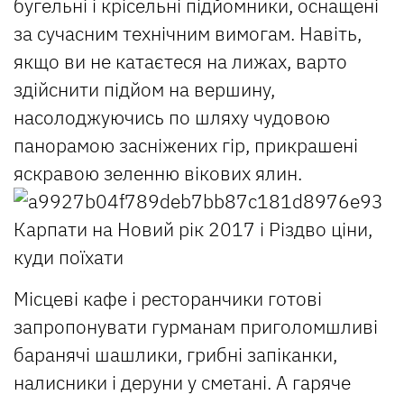
бугельні і крісельні підйомники, оснащені
за сучасним технічним вимогам. Навіть,
якщо ви не катаєтеся на лижах, варто
здійснити підйом на вершину,
насолоджуючись по шляху чудовою
панорамою засніжених гір, прикрашені
яскравою зеленню вікових ялин.
Місцеві кафе і ресторанчики готові
запропонувати гурманам приголомшливі
баранячі шашлики, грибні запіканки,
налисники і деруни у сметані. А гаряче