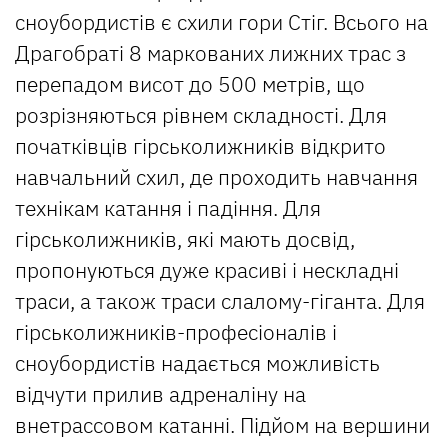
сноубордистів є схили гори Стіг. Всього на
Драгобраті 8 маркованих лижних трас з
перепадом висот до 500 метрів, що
розрізняються рівнем складності. Для
початківців гірськолижників відкрито
навчальний схил, де проходить навчання
технікам катання і падіння. Для
гірськолижників, які мають досвід,
пропонуються дуже красиві і нескладні
траси, а також траси слалому-гіганта. Для
гірськолижників-професіоналів і
сноубордистів надається можливість
відчути прилив адреналіну на
внетрассовом катанні. Підйом на вершини