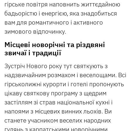
гірське повітря наповнить життєдайною
бадьорістю і енергією, яка знадобиться
вам для романтичного і активного
зимового відпочинку.
Місцеві новорічні та різдвяні
звичаї і традиції
Зустріч Нового року тут святкують з
надзвичайним розмахом і веселощами. Всі
гірськолижні курорти і готелі пропонують
цікаву святкову програму з щедрим
застіллям зі страв національної кухні і
напоями з місцевих винних льохів. Ви
станете учасником веселих народних
гулянь з карпатськими новорічними