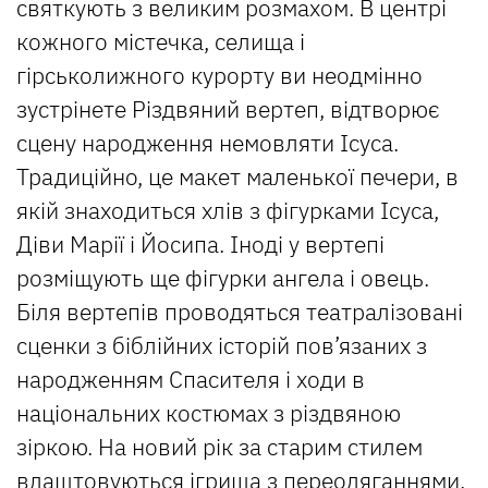
святкують з великим розмахом. В центрі
кожного містечка, селища і
гірськолижного курорту ви неодмінно
зустрінете Різдвяний вертеп, відтворює
сцену народження немовляти Ісуса.
Традиційно, це макет маленької печери, в
якій знаходиться хлів з фігурками Ісуса,
Діви Марії і Йосипа. Іноді у вертепі
розміщують ще фігурки ангела і овець.
Біля вертепів проводяться театралізовані
сценки з біблійних історій пов’язаних з
народженням Спасителя і ходи в
національних костюмах з різдвяною
зіркою. На новий рік за старим стилем
влаштовуються ігрища з переодяганнями,