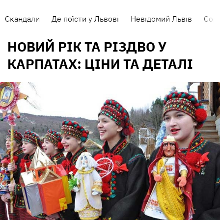
Скандали
Де поїсти у Львові
Невідомий Львів
Сорт
НОВИЙ РІК ТА РІЗДВО У
КАРПАТАХ: ЦІНИ ТА ДЕТАЛІ