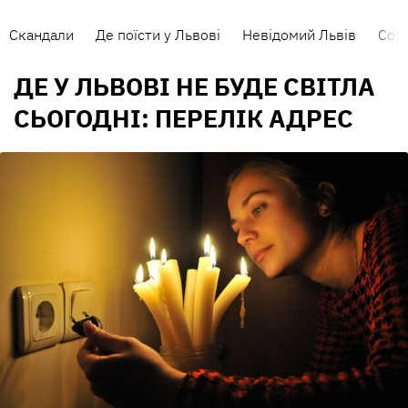
Скандали
Де поїсти у Львові
Невідомий Львів
Сорт
ДЕ У ЛЬВОВІ НЕ БУДЕ СВІТЛА
СЬОГОДНІ: ПЕРЕЛІК АДРЕС