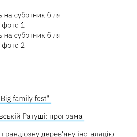
.
Big family fest"
івській Ратуші: програма
 грандіозну дерев'яну інсталяцію