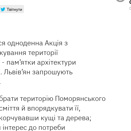
Твітнути
ся одноденна Акція з
кування території
- пам’ятки архітектури
. Львів’ян запрошують
.
ибрати територію Поморянського
сміття й впорядкувати її,
корчувавши кущі та дерева;
 інтерес до потреби