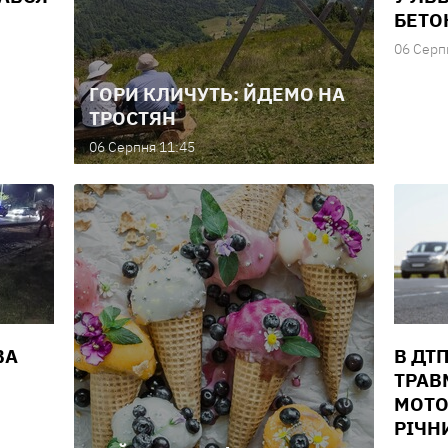
БЕТО
06 Серп
ГОРИ КЛИЧУТЬ: ЙДЕМО НА
ТРОСТЯН
06 Серпня 11:45
ВА
В ДТ
ТРАВ
МОТО
РІЧН