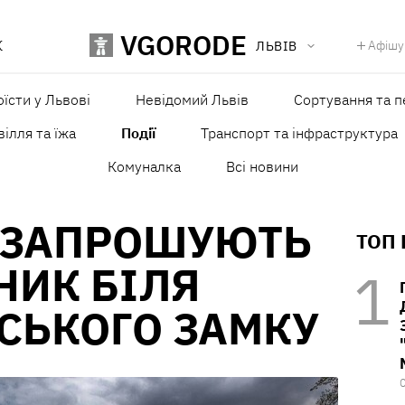
VGORODE
К
Афішу
ЛЬВІВ
оїсти у Львові
Невідомий Львів
Сортування та п
ілля та їжа
Події
Транспорт та інфраструктура
Комуналка
Всі новини
Н ЗАПРОШУЮТЬ
ТОП
НИК БІЛЯ
СЬКОГО ЗАМКУ