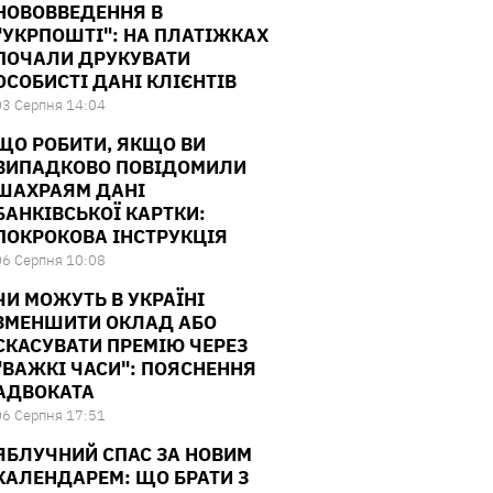
НОВОВВЕДЕННЯ В
"УКРПОШТІ": НА ПЛАТІЖКАХ
ПОЧАЛИ ДРУКУВАТИ
ОСОБИСТІ ДАНІ КЛІЄНТІВ
03 Серпня 14:04
ЩО РОБИТИ, ЯКЩО ВИ
ВИПАДКОВО ПОВІДОМИЛИ
ШАХРАЯМ ДАНІ
БАНКІВСЬКОЇ КАРТКИ:
ПОКРОКОВА ІНСТРУКЦІЯ
06 Серпня 10:08
ЧИ МОЖУТЬ В УКРАЇНІ
ЗМЕНШИТИ ОКЛАД АБО
СКАСУВАТИ ПРЕМІЮ ЧЕРЕЗ
"ВАЖКІ ЧАСИ": ПОЯСНЕННЯ
АДВОКАТА
06 Серпня 17:51
ЯБЛУЧНИЙ СПАС ЗА НОВИМ
КАЛЕНДАРЕМ: ЩО БРАТИ З