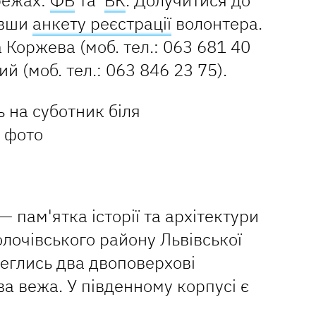
режах:
ФВ
та
ВК
. Долучитися до
ивши
анкету реєстрації
волонтера.
 Коржева (моб. тел.: 063 681 40
й (моб. тел.: 063 846 23 75).
 пам'ятка історії та архітектури
лочівського району Львівської
реглись два двоповерхові
ва вежа. У південному корпусі є