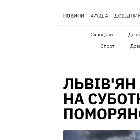
НОВИНИ
АФІША
ДОВІДНИ
Скандали
Де п
Спорт
Дозв
ЛЬВІВ'Я
НА СУБОТ
ПОМОРЯН