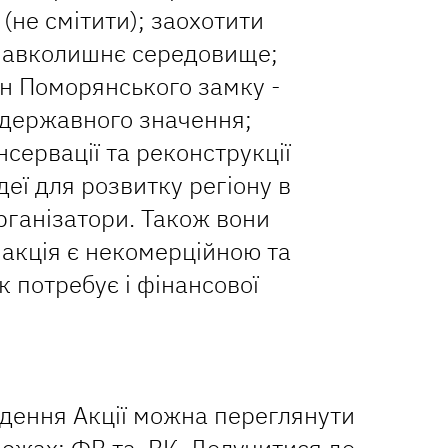
(не смітити); заохотити
навколишнє середовище;
ан Поморянського замку -
 державного значення;
нсервації та реконструкції
деї для розвитку регіону в
рганізатори. Також вони
 акція є некомерційною та
к потребує і фінансової
едення Акції можна переглянути