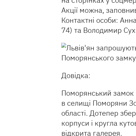
на сторінках у соцме
Акції можна, заповн
Контактні особи: Анна
74) та Володимир Сухи
Довідка:
Поморянський замок —
в селищі Поморяни Зо
області. Дотепер збе
корпуси і кругла куто
відкрита галерея.