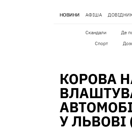
НОВИНИ
АФІША
ДОВІДНИ
Скандали
Де п
Спорт
Дозв
КОРОВА Н
ВЛАШТУВ
АВТОМОБ
У ЛЬВОВІ 