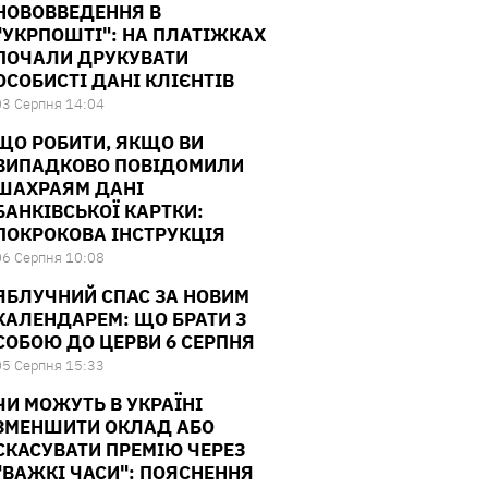
НОВОВВЕДЕННЯ В
"УКРПОШТІ": НА ПЛАТІЖКАХ
ПОЧАЛИ ДРУКУВАТИ
ОСОБИСТІ ДАНІ КЛІЄНТІВ
03 Серпня 14:04
ЩО РОБИТИ, ЯКЩО ВИ
ВИПАДКОВО ПОВІДОМИЛИ
ШАХРАЯМ ДАНІ
БАНКІВСЬКОЇ КАРТКИ:
ПОКРОКОВА ІНСТРУКЦІЯ
06 Серпня 10:08
ЯБЛУЧНИЙ СПАС ЗА НОВИМ
КАЛЕНДАРЕМ: ЩО БРАТИ З
СОБОЮ ДО ЦЕРВИ 6 СЕРПНЯ
05 Серпня 15:33
ЧИ МОЖУТЬ В УКРАЇНІ
ЗМЕНШИТИ ОКЛАД АБО
СКАСУВАТИ ПРЕМІЮ ЧЕРЕЗ
"ВАЖКІ ЧАСИ": ПОЯСНЕННЯ