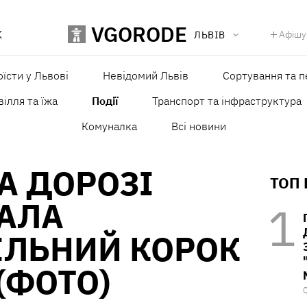
VGORODE
К
Афішу
ЛЬВІВ
оїсти у Львові
Невідомий Львів
Сортування та п
ілля та їжа
Події
Транспорт та інфраструктура
Комуналка
Всі новини
А ДОРОЗІ
ТОП
АЛА
ІЛЬНИЙ КОРОК
(ФОТО)