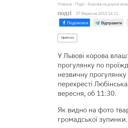
Новина - Події - Корова на дорозі вл
ПОДІЇ
07 Вересня 2015 14:11
Поділитися
Відправити
ТВАРИНИ
У Львові корова влаш
прогулянку по проїжд
незвичну прогулянку о
перехресті Любінська
вересня, об 11:30.
Як видно на фото тва
громадської зупинки