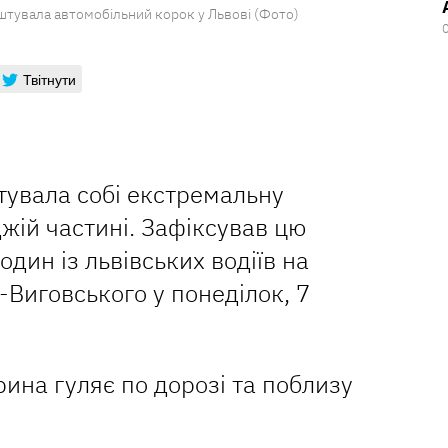
аштувала автомобільний корок у Львові (Фото)
Твітнути
тувала собі екстремальну
жій частині. Зафіксував цю
дин із львівських водіїв на
-Виговського у понеділок, 7
рина гуляє по дорозі та поблизу
.