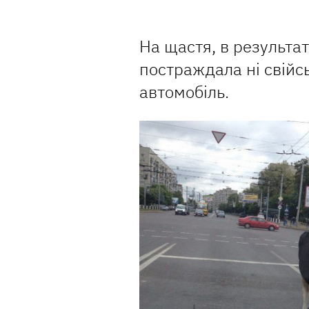
На щастя, в результа
постраждала ні свійс
автомобіль.