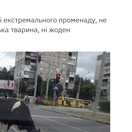
ті екстремального променаду, не
ька тварина, ні жоден