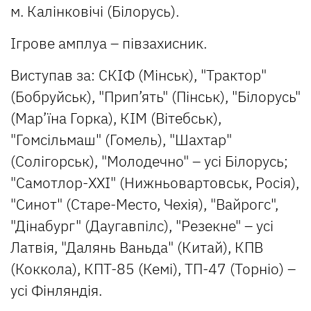
м. Калінковічі (Білорусь).
Ігрове амплуа – півзахисник.
Виступав за: СКІФ (Мінськ), "Трактор"
(Бобруйськ), "Прип’ять" (Пінськ), "Білорусь"
(Мар’їна Горка), КІМ (Вітебськ),
"Гомсільмаш" (Гомель), "Шахтар"
(Солігорськ), "Молодечно" – усі Білорусь;
"Самотлор-XXI" (Нижньовартовськ, Росія),
"Синот" (Старе-Место, Чехія), "Вайрогс",
"Дінабург" (Даугавпілс), "Резекне" – усі
Латвія, "Далянь Ваньда" (Китай), КПВ
(Коккола), КПТ-85 (Кемі), ТП-47 (Торніо) –
усі Фінляндія.