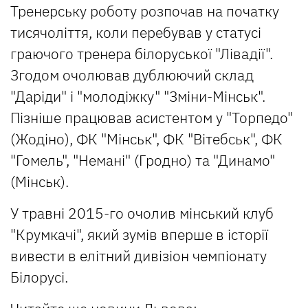
Тренерську роботу розпочав на початку
тисячоліття, коли перебував у статусі
граючого тренера білоруської "Лівадії".
Згодом очолював дублюючий склад
"Даріди" і "молодіжку" "Зміни-Мінськ".
Пізніше працював асистентом у "Торпедо"
(Жодіно), ФК "Мінськ", ФК "Вітебськ", ФК
"Гомель", "Немані" (Гродно) та "Динамо"
(Мінськ).
У травні 2015-го очолив мінський клуб
"Крумкачі", який зумів вперше в історії
вивести в елітний дивізіон чемпіонату
Білорусі.