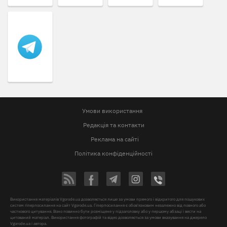
Умови використання
Редакція та контакти
Реклама на сайті
Політика конфіденційності
Використання матеріалів Vgorode.ua дозволяється лише за умови прямого і відкритого для пошукових
систем гіперпосилання на сайт Vgorode.ua. Гіперпосилання є обов'язковим незалежно від повного або
часткового цитування. Воно повинно бути розміщене у підзаголовку або у першому абзаці і вести на
цитований матеріал. Використання фотографій та відео дозволяється за умови вказування на джерело
Vgorode.ua і автора.