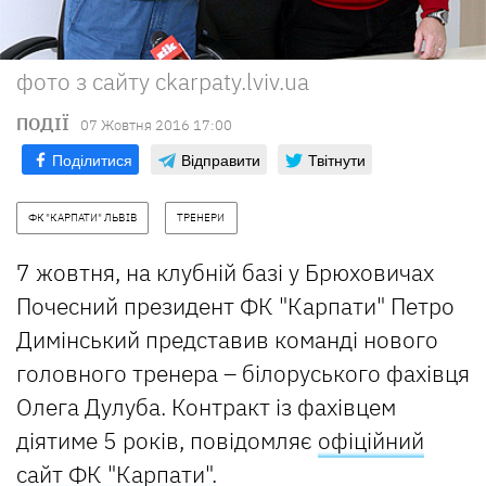
фото з сайту ckarpaty.lviv.ua
ПОДІЇ
07 Жовтня 2016 17:00
Поділитися
Відправити
Твітнути
ФК "КАРПАТИ" ЛЬВІВ
ТРЕНЕРИ
7 жовтня, на клубній базі у Брюховичах
Почесний президент ФК "Карпати" Петро
Димінський представив команді нового
головного тренера – білоруського фахівця
Олега Дулуба. Контракт із фахівцем
діятиме 5 років, повідомляє
офіційний
сайт ФК "Карпати"
.