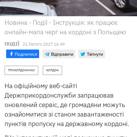
Новина - Події - Інструкція: як працює
онлайн-мапа черг на кордоні з Польщею
ПОДІЇ
21 Лютого 2017 16:49
Поділитися
Відправити
Твітнути
ПРИКОРДОННИКИ
КОРДОН
На офіційному веб-сайті
Держприкордонслужби запрацював
оновлений сервіс, де громадяни можуть
ознайомитися зі станом завантаженості
пунктів пропуску на державному кордоні.