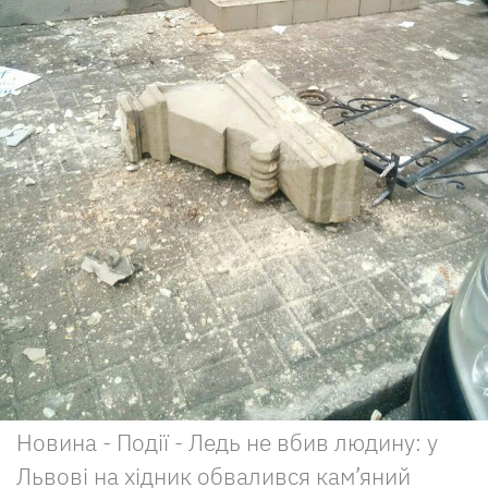
Новина - Події - Ледь не вбив людину: у
Львові на хідник обвалився кам’яний