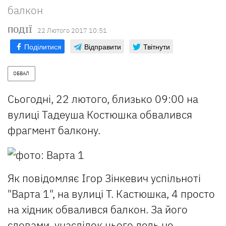
балкон
ПОДІЇ
22 Лютого 2017 10:51
Поділитися
Відправити
Твітнути
ОБВАЛ
Сьогодні, 22 лютого, близько 09:00 на
вулиці Тадеуша Костюшка обвалився
фрагмент балкону.
Як повідомляє Ігор Зінкевич успільноті
"Варта 1", на вулиці Т. Кастюшка, 4 просто
на хідник обвалився балкон. За його
словами, унаслідок цього ледь не