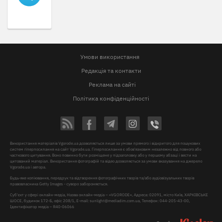
Умови використання
Редакція та контакти
Реклама на сайті
Політика конфіденційності
Використання матеріалів Vgorode.ua дозволяється лише за умови прямого і відкритого для пошукових
систем гіперпосилання на сайт Vgorode.ua. Гіперпосилання є обов'язковим незалежно від повного або
часткового цитування. Воно повинно бути розміщене у підзаголовку або у першому абзаці і вести на
цитований матеріал. Використання фотографій та відео дозволяється за умови вказування на джерело
Vgorode.ua і автора.
Будь-яке копіювання, передрук та відтворення фотографічних творів та/або аудіовізуальних творів
правовласника Getty Images - суворо забороняється.
Суб'єкт у сфері онлайн-медіа, Назва онлайн-медіа – «VGORODE», Адреса: 02091, місто Київ, ХАРКІВСЬКЕ
ШОСЕ, будинок 172-Б, офіс 208/1, E-mail:
sunlight@mediadim.com.ua
, Телефон: 044-205-43-00,
Ідентифікатор медіа – R40-06066