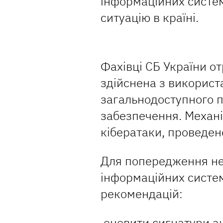
інформаційних систем
ситуацію в країні.
Фахівці СБ України о
здійснена з використ
загальнодоступного 
забезпечення. Механіз
кібератаки, проведено
Для попередження не
інформаційних систе
рекомендацій:
оновити сигнатури ан