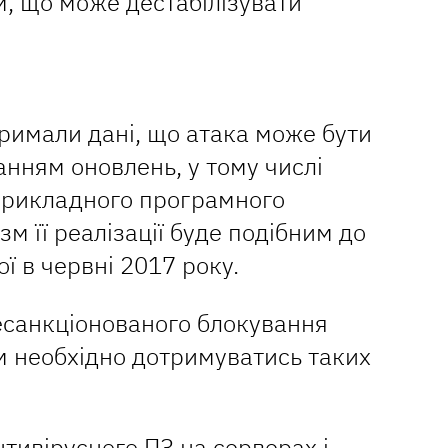
, що може дестабілізувати
тримали дані, що атака може бути
анням оновлень, у тому числі
прикладного програмного
м її реалізації буде подібним до
ї в червні 2017 року.
санкціонованого блокування
м необхідно дотримуватись таких
тивірусного ПЗ на серверах і