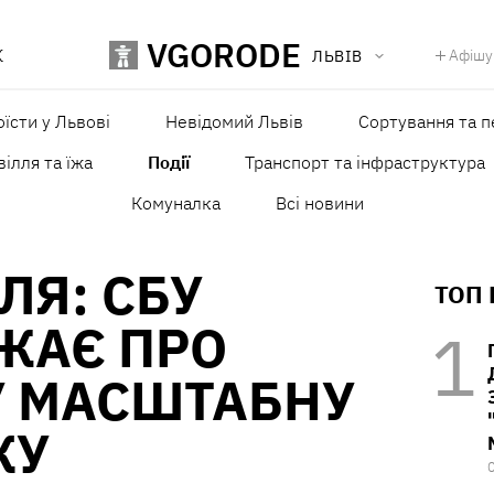
VGORODE
К
Афішу
ЛЬВІВ
оїсти у Львові
Невідомий Львів
Сортування та п
ілля та їжа
Події
Транспорт та інфраструктура
Комуналка
Всі новини
ЛЯ: СБУ
ТОП
ЖАЄ ПРО
 МАСШТАБНУ
КУ