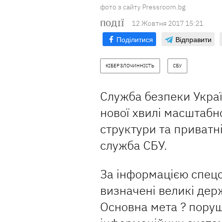
фото з сайту Pressroom.bg
ПОДІЇ
12 Жовтня 2017 15:21
Поділитися
Відправити
КІБЕРЗЛОЧИННІСТЬ
СБУ
Служба безпеки Укра
нової хвилі масштабн
структури та приватні
служба СБУ.
За інформацією спец
визначені великі держ
Основна мета ? пору