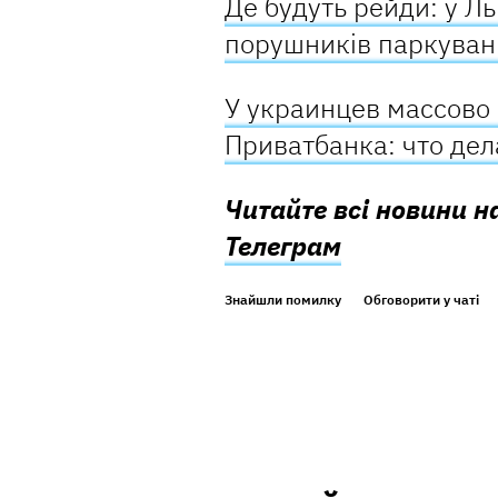
Де будуть рейди: у Л
порушників паркува
У украинцев массово 
Приватбанка: что де
Читайте всі новини н
Телеграм
Знайшли помилку
Обговорити у чаті