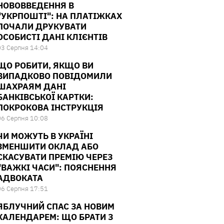
НОВОВВЕДЕННЯ В
"УКРПОШТІ": НА ПЛАТІЖКАХ
ПОЧАЛИ ДРУКУВАТИ
ОСОБИСТІ ДАНІ КЛІЄНТІВ
03 Серпня 14:04
ЩО РОБИТИ, ЯКЩО ВИ
ВИПАДКОВО ПОВІДОМИЛИ
ШАХРАЯМ ДАНІ
БАНКІВСЬКОЇ КАРТКИ:
ПОКРОКОВА ІНСТРУКЦІЯ
06 Серпня 10:08
ЧИ МОЖУТЬ В УКРАЇНІ
ЗМЕНШИТИ ОКЛАД АБО
СКАСУВАТИ ПРЕМІЮ ЧЕРЕЗ
"ВАЖКІ ЧАСИ": ПОЯСНЕННЯ
АДВОКАТА
06 Серпня 17:51
ЯБЛУЧНИЙ СПАС ЗА НОВИМ
КАЛЕНДАРЕМ: ЩО БРАТИ З