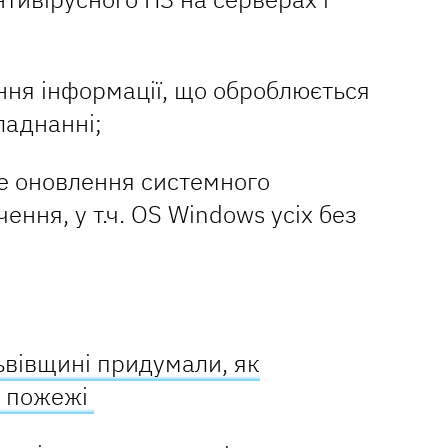
ння інформації, що оброблюється
ладнанні;
 оновлення системного
ння, у т.ч. OS Windows усіх без
Львівщині придумали, як
і пожежі