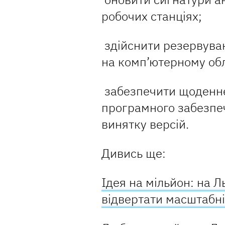
робочих станціях;
здійснити резервува
на комп’ютерному об
забезпечити щоденне
програмного забезпече
винятку версій.
Дивись ще:
Ідея на мільйон: на 
відвертати масштабн