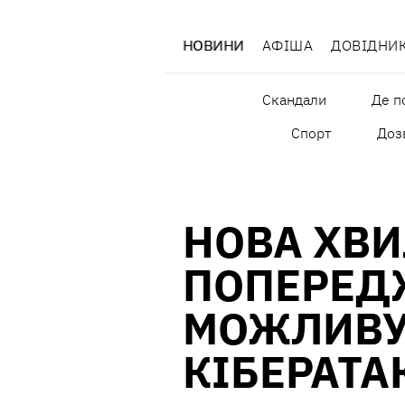
НОВИНИ
АФІША
ДОВІДНИ
Скандали
Де п
Спорт
Дозв
НОВА ХВИ
ПОПЕРЕД
МОЖЛИВУ
КІБЕРАТА