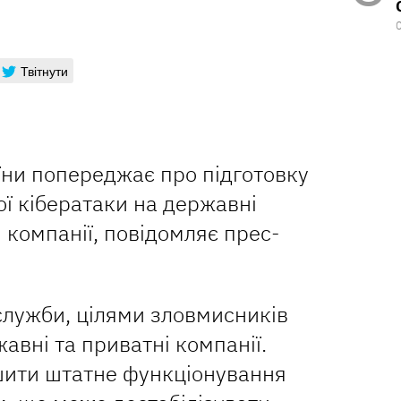
Твітнути
їни попереджає про підготовку
ої кібератаки на державні
 компанії, повідомляє прес-
служби, цілями зловмисників
авні та приватні компанії.
шити штатне функціонування