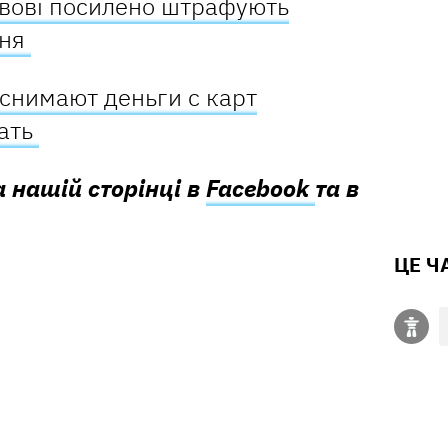
ьвові посилено штрафують
ння
снимают деньги с карт
лать
а нашій сторінці в
Facebook
та в
ЦЕ Ч