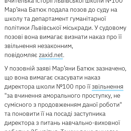
вчителька історії львівської школи №100
Мар’яна Батюк подала позов до суду на
школу та департамент гуманітарної
політики Львівської міськради. У судовому
позові вона вимагає визнати наказ про її
звільнення незаконним,
повідомляє
zaxid.net
.
У позовній заяві Мар’яни Батюк зазначено,
що вона вимагає скасувати наказ
директора школи №100 про її
звільнення
"за вчинення аморального проступку, не
сумісного з продовженням даної роботи"
та поновити її на посаді заступника
директора з питань навчально-виховної