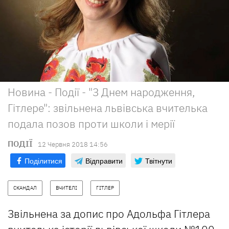
Новина - Події - "З Днем народження,
Гітлере": звільнена львівська вчителька
подала позов проти школи і мерії
ПОДІЇ
12 Червня 2018 14:56
Поділитися
Відправити
Твітнути
СКАНДАЛ
ВЧИТЕЛІ
ГІТЛЕР
Звільнена за допис про Адольфа Гітлера