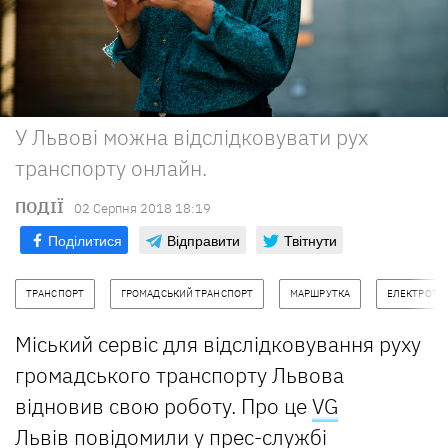
У Львові можна відслідковувати рух
транспорту онлайн.
ПОДІЇ
02 Серпня 2018 18:19
Поділитися
Відправити
Твітнути
ТРАНСПОРТ
ГРОМАДСЬКИЙ ТРАНСПОРТ
МАРШРУТКА
ЕЛЕКТРОТР
Міський сервіс для відслідковування руху
громадського транспорту Львова
відновив свою роботу. Про це
VG
Львів
повідомили у прес-службі