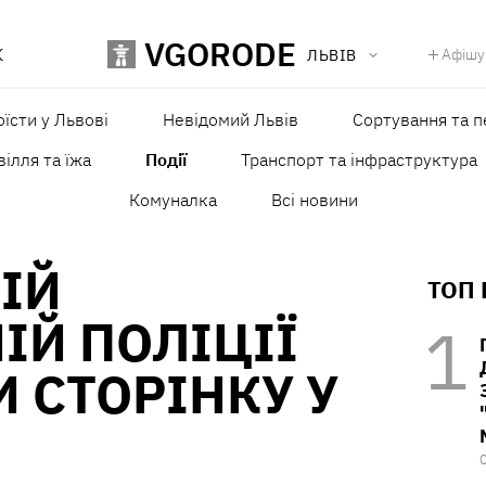
VGORODE
К
Афішу
ЛЬВІВ
оїсти у Львові
Невідомий Львів
Сортування та п
ілля та їжа
Події
Транспорт та інфраструктура
Комуналка
Всі новини
ІЙ
ТОП
ІЙ ПОЛІЦІЇ
 СТОРІНКУ У