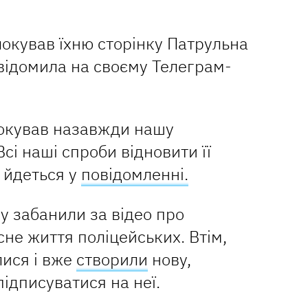
локував їхню сторінку Патрульна
відомила на своєму Телеграм-
локував назавжди нашу
сі наші спроби відновити її
 йдеться у
повідомленні.
у забанили за відео про
сне життя поліцейських. Втім,
лися і вже
створили
нову,
ідписуватися на неї.