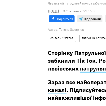
Львівській патрульній поліції забанили
ПОДІЇ
07 Червня 2022 16:08
Поділитися
Відправити
Автор:
Тетяна Захарчук
СОЦІАЛЬНІ МЕРЕЖІ
ПАТРУЛЬНА СЛУЖБА
Сторінку Патрульної 
забанили Тік Ток. Р
львівських
патруль
Зараз все найопера
каналі
. Підписуйтесь
найважливішої інфо