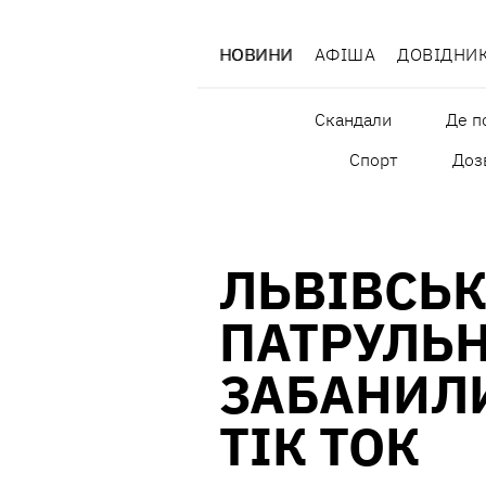
НОВИНИ
АФІША
ДОВІДНИ
Скандали
Де п
Спорт
Дозв
ЛЬВІВСЬК
ПАТРУЛЬН
ЗАБАНИЛИ
ТІК ТОК