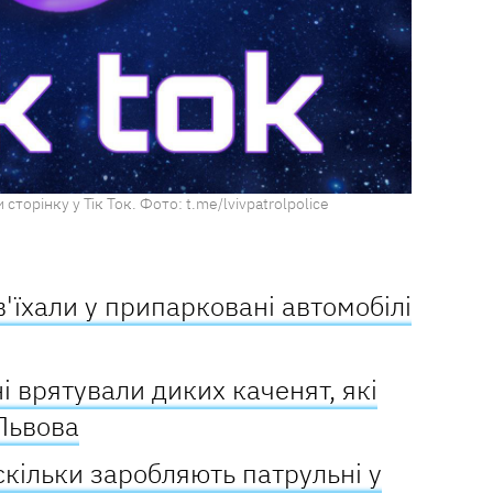
 сторінку у Тік Ток. Фото: t.me/lvivpatrolpolice
в'їхали у припарковані автомобілі
і врятували диких каченят, які
Львова
скільки заробляють патрульні у