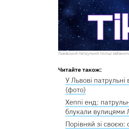
Львівській патрульній поліції забанили
Читайте також:
У Львові патрульні 
(фото)
Хеппі енд: патрульн
блукали вулицями 
Порівняй зі своєю: 