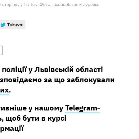
 сторінку у Тік Ток. Фото: facebook.com/lvivpolice
Твітнути
поліції у Львівській області
озповідаємо за що заблокували
них
.
тивніше у нашому
Telegram-
, щоб бути в курсі
рмації