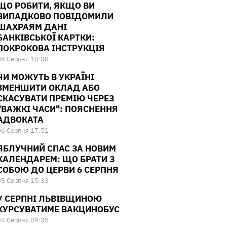
ЩО РОБИТИ, ЯКЩО ВИ
ВИПАДКОВО ПОВІДОМИЛИ
ШАХРАЯМ ДАНІ
БАНКІВСЬКОЇ КАРТКИ:
ПОКРОКОВА ІНСТРУКЦІЯ
06 Серпня 10:08
ЧИ МОЖУТЬ В УКРАЇНІ
ЗМЕНШИТИ ОКЛАД АБО
СКАСУВАТИ ПРЕМІЮ ЧЕРЕЗ
"ВАЖКІ ЧАСИ": ПОЯСНЕННЯ
АДВОКАТА
06 Серпня 17:51
ЯБЛУЧНИЙ СПАС ЗА НОВИМ
КАЛЕНДАРЕМ: ЩО БРАТИ З
СОБОЮ ДО ЦЕРВИ 6 СЕРПНЯ
05 Серпня 15:33
У СЕРПНІ ЛЬВІВЩИНОЮ
КУРСУВАТИМЕ ВАКЦИНОБУС
04 Серпня 09:35