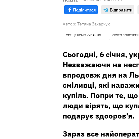
Поділитися
Відправити
Автор:
Тетяна Захарчук
ХРЕЩЕНСЬКІ КУПАННЯ
СВЯТО ВОДОХРЕ
Сьогодні, 6 січня, у
Незважаючи на несп
впродовж дня на Ль
сміливці, які наваж
купіль. Попри те, що
люди вірять, що куп
подарує здооров'я.
Зараз все найопера