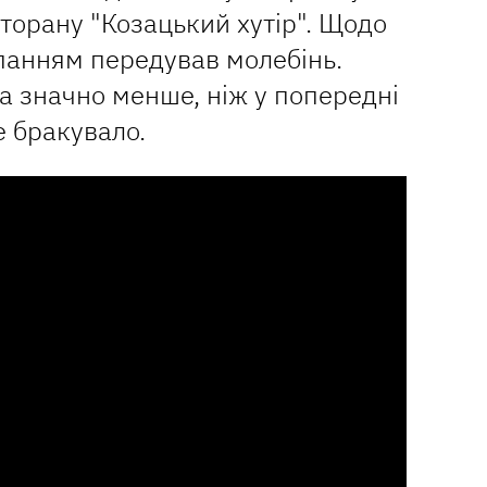
сторану "Козацький хутір". Щодо
упанням передував молебінь.
 значно менше, ніж у попередні
е бракувало.