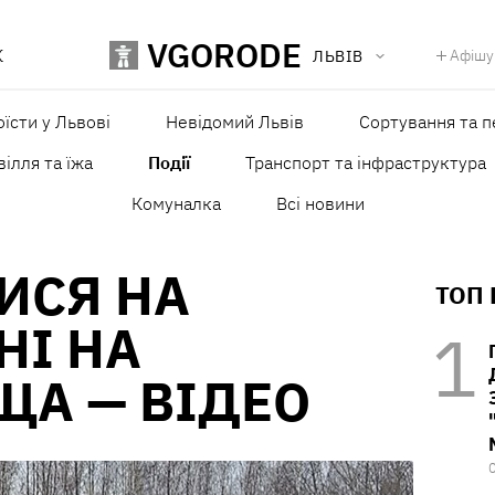
VGORODE
К
Афішу
ЛЬВІВ
оїсти у Львові
Невідомий Львів
Сортування та п
ілля та їжа
Події
Транспорт та інфраструктура
Комуналка
Всі новини
ИСЯ НА
ТОП
НІ НА
ЩА — ВІДЕО