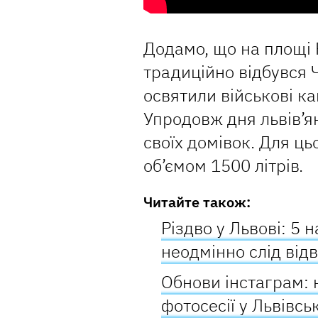
Додамо, що на площі 
традиційно відбувся 
освятили військові к
Упродовж дня львів’я
своїх домівок. Для ц
об’ємом 1500 літрів.
Читайте також:
Різдво у Львові: 5 
неодмінно слід відв
Обнови інстаграм: 
фотосесії у Львівсь