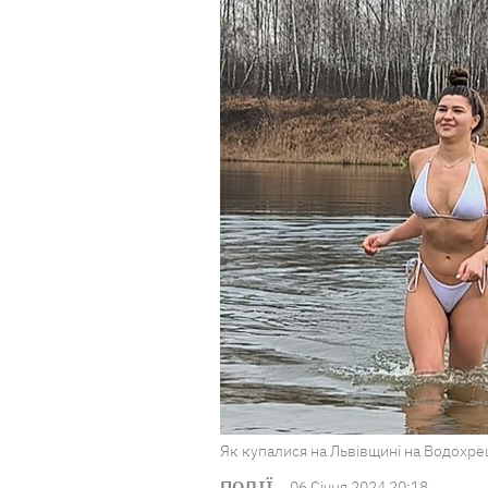
Як купалися на Львівщині на Водохре
ПОДІЇ
06 Сiчня 2024 20:18