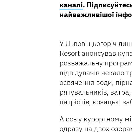
каналі
. Підписуйтесь
найважливішої інфо
У Львові цьогоріч ли
Resort анонсував куп
розважальну програм
відвідувачів чекало 
освячення води, пірн
рятувальників, ватра,
патріотів, козацькі з
А ось у курортному мі
одразу на двох озерах