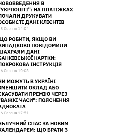
НОВОВВЕДЕННЯ В
"УКРПОШТІ": НА ПЛАТІЖКАХ
ПОЧАЛИ ДРУКУВАТИ
ОСОБИСТІ ДАНІ КЛІЄНТІВ
03 Серпня 14:04
ЩО РОБИТИ, ЯКЩО ВИ
ВИПАДКОВО ПОВІДОМИЛИ
ШАХРАЯМ ДАНІ
БАНКІВСЬКОЇ КАРТКИ:
ПОКРОКОВА ІНСТРУКЦІЯ
06 Серпня 10:08
ЧИ МОЖУТЬ В УКРАЇНІ
ЗМЕНШИТИ ОКЛАД АБО
СКАСУВАТИ ПРЕМІЮ ЧЕРЕЗ
"ВАЖКІ ЧАСИ": ПОЯСНЕННЯ
АДВОКАТА
06 Серпня 17:51
ЯБЛУЧНИЙ СПАС ЗА НОВИМ
КАЛЕНДАРЕМ: ЩО БРАТИ З