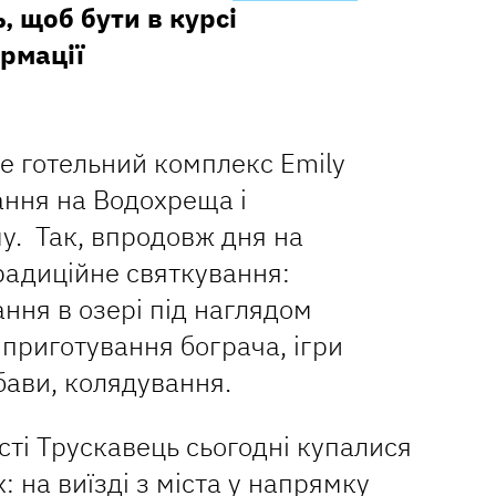
, щоб бути в курсі
рмації
ше готельний комплекс Emily
ання на Водохреща і
у. Так, впродовж дня на
традиційне святкування:
ання в озері під наглядом
 приготування бограча, ігри
абави, колядування.
сті Трускавець сьогодні купалися
: на виїзді з міста у напрямку