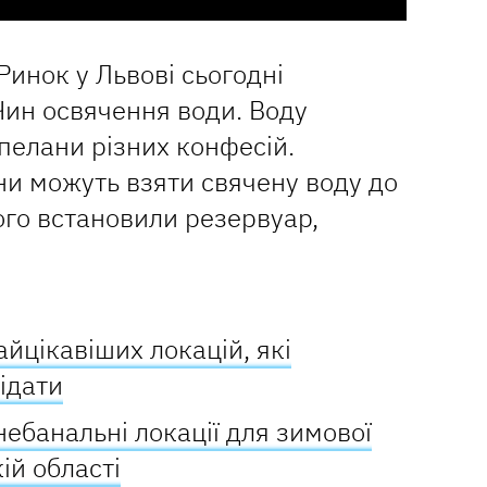
Ринок у Львові сьогодні
Чин освячення води. Воду
апелани різних конфесій.
ни можуть взяти свячену воду до
ього встановили резервуар,
найцікавіших локацій, які
ідати
небанальні локації для зимової
кій області