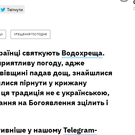
Твітнути
ЩА
ХРЕЩЕННЯ ГОСПОДНЄ
країнці святкують
Водохреща
.
риятливу погоду, адже
вівщині падав дощ, знайшлися
илися пірнути у крижану
 ця традиція не є українською,
ання на Богоявлення зцілить і
тивніше у нашому
Telegram-