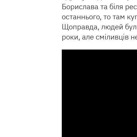
Борислава та біля ре
останнього, то там к
Щоправда, людей була
роки, але сміливців н