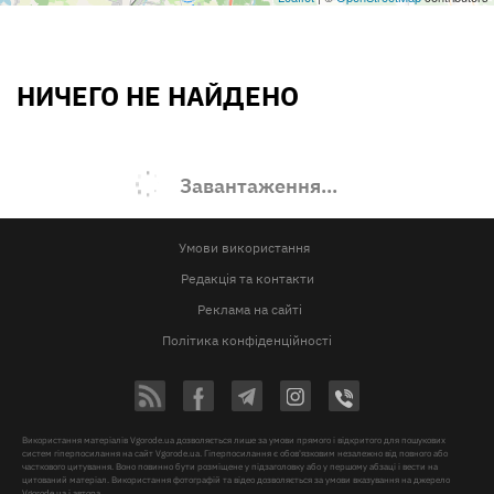
НИЧЕГО НЕ НАЙДЕНО
Завантаження...
Умови використання
Редакція та контакти
Реклама на сайті
Політика конфіденційності
Використання матеріалів Vgorode.ua дозволяється лише за умови прямого і відкритого для пошукових
систем гіперпосилання на сайт Vgorode.ua. Гіперпосилання є обов'язковим незалежно від повного або
часткового цитування. Воно повинно бути розміщене у підзаголовку або у першому абзаці і вести на
цитований матеріал. Використання фотографій та відео дозволяється за умови вказування на джерело
Vgorode.ua і автора.