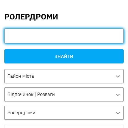
РОЛЕРДРОМИ
ЗНАЙТИ
Район міста
Відпочинок | Розваги
Ролердроми