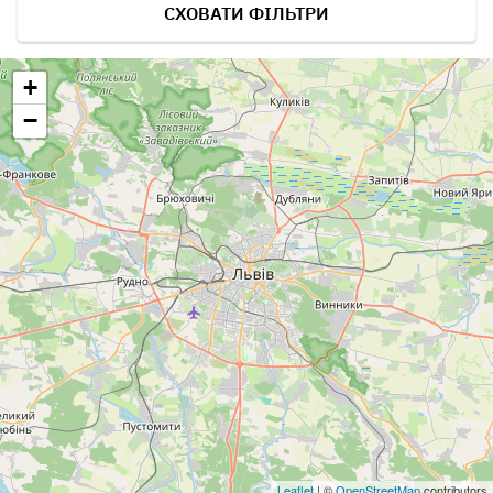
СХОВАТИ ФІЛЬТРИ
+
−
Leaflet
| ©
OpenStreetMap
contributors