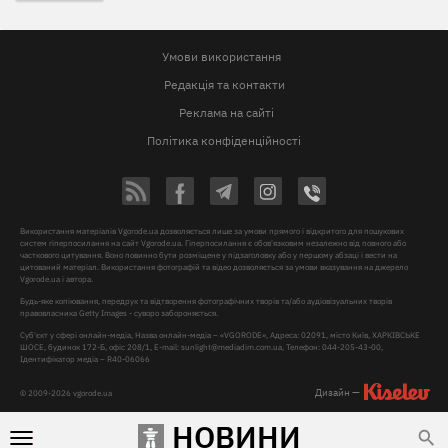
Умови використання
Редакція та контакти
Реклама на сайті
Політика конфіденційності
Використання матеріалів Vgorode.ua дозволяється лише за умови прямого і відкритого для пошукових
систем гіперпосилання на сайт Vgorode.ua. Гіперпосилання є обов'язковим незалежно від повного або
часткового цитування. Воно повинно бути розміщене у підзаголовку або у першому абзаці і вести на
цитований матеріал. Використання фотографій та відео дозволяється за умови вказування на джерело
Vgorode.ua і автора.
Будь-яке копіювання, передрук та відтворення фотографічних творів та/або аудіовізуальних творів
правовласника Getty Images - суворо забороняється.
Суб'єкт у сфері онлайн-медіа, Назва онлайн-медіа – «VGORODE», Адреса: 02091, місто Київ, ХАРКІВСЬКЕ
ШОСЕ, будинок 172-Б, офіс 208/1, E-mail:
sunlight@mediadim.com.ua
, Телефон: 044-205-43-00,
Ідентифікатор медіа – R40-06066
Дизайн —
© 2009-2026 vgorode.ua
НОВИНИ