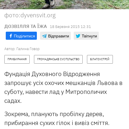
фото:dyvensvit.org
ДОЗВІЛЛЯ ТА ЇЖА
18 Березня 2015 12:31
Поділитися
Відправити
Твітнути
Автор:
Галина Говор
ПРИБИРАННЯ
ГРОМАДЯНСЬКЕ СУСПІЛЬСТВО
БЛАГОУСТРІЙ
Фундація Духовного Відродження
запрошує усіх охочих мешканців Львова в
суботу, навести лад у Митрополичих
садах.
Зокрема, планують пробілку дерев,
прибирання сухих гілок і вивіз сміття.