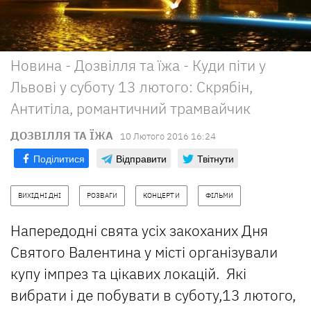
Новина - Дозвілля та їжа - Куди піти у
Львові у суботу 13 лютого: Скрябін,
Антитіла, романтичний трамвайчик
ДОЗВІЛЛЯ ТА ЇЖА
10 Лютого 2016 16:24
Поділитися
Відправити
Твітнути
ВИХІДНІ ДНІ
РОЗВАГИ
КОНЦЕРТИ
ФІЛЬМИ
Напередодні свята усіх закоханих Дня
Святого Валентина у місті організували
купу імпрез та цікавих локацій. Які
вибрати і де побувати в суботу,13 лютого,