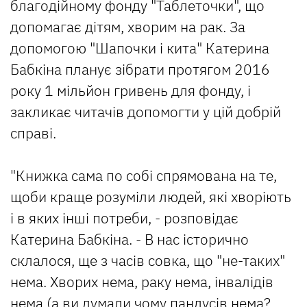
благодійному фонду "Таблеточки", що
допомагає дітям, хворим на рак. За
допомогою "Шапочки і кита" Катерина
Бабкіна планує зібрати протягом 2016
року 1 мільйон гривень для фонду, і
закликає читачів допомогти у цій добрій
справі.
"Книжка сама по собі спрямована на те,
щоби краще розуміли людей, які хворіють
і в яких інші потреби, - розповідає
Катерина Бабкіна. - В нас історично
склалося, ще з часів совка, що "не-таких"
нема. Хворих нема, раку нема, інвалідів
нема (а ви думали чому пандусів нема?