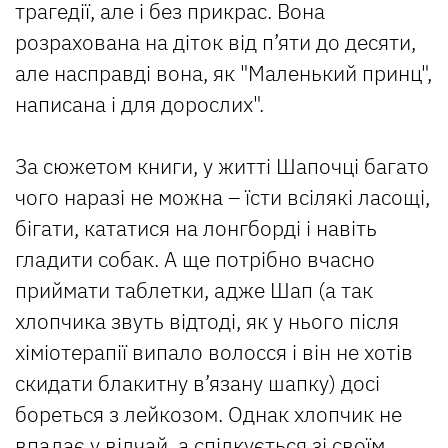
трагедії, але і без прикрас. Вона
розрахована на діток від п’яти до десяти,
але насправді вона, як "Маленький принц",
написана і для дорослих".
За сюжетом книги, у житті Шапочці багато
чого наразі не можна – їсти всілякі ласощі,
бігати, кататися на лонгборді і навіть
гладити собак. А ще потрібно вчасно
приймати таблетки, адже Шап (а так
хлопчика звуть відтоді, як у нього після
хіміотерапії випало волосся і він не хотів
скидати блакитну в’язану шапку) досі
бореться з лейкозом. Однак хлопчик не
впадає у відчай, а спілкується зі своїм