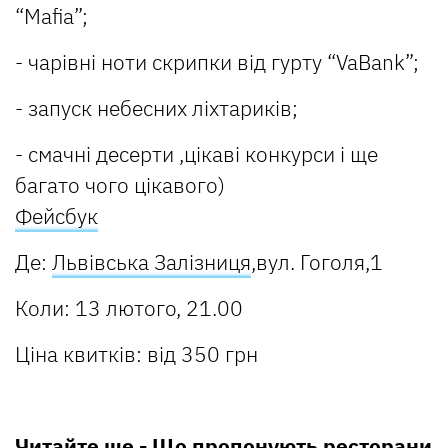
“Mafia”;
- чарівні ноти скрипки від гурту “VaBank”;
- запуск небесних ліхтариків;
- смачні десерти ,цікаві конкурси і ще
багато чого цікавого)
Фейсбук
Де:
Львівська Залізниця
,вул. Гоголя,1
Коли: 13 лютого, 21.00
Ціна квитків: від 350 грн
Читайте ще - Що пропонують
ресторани