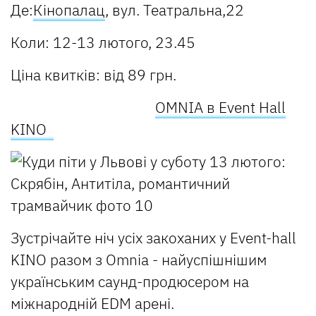
Де:
Кінопалац
, вул. Театральна,22
Коли: 12-13 лютого, 23.45
Ціна квитків: від 89 грн.
OMNIA в Event Hall
KINO
Зустрiчайте нiч усix закоханих у Event-hall
KINO разом з Omnia - найуспішнішим
українським саунд-продюсером на
міжнародній EDM арені.