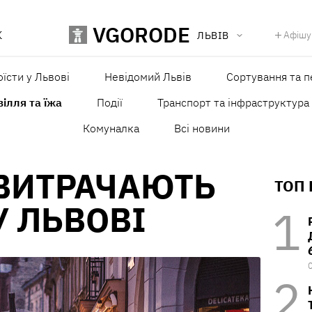
VGORODE
К
Афішу
ЛЬВІВ
оїсти у Львові
Невідомий Львів
Сортування та п
ілля та їжа
Події
Транспорт та інфраструктура
Комуналка
Всі новини
 ВИТРАЧАЮТЬ
ТОП
У ЛЬВОВІ