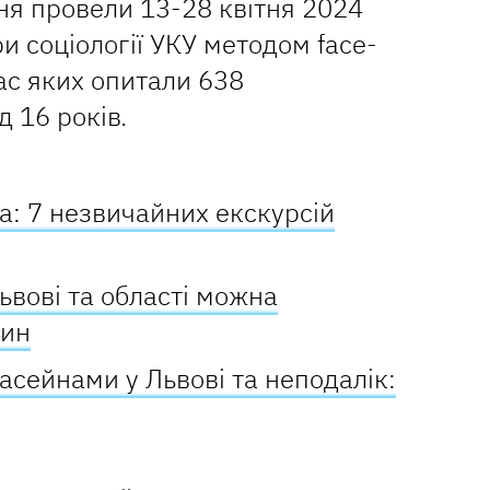
я провели 13-28 квітня 2024
и соціології УКУ методом face-
час яких опитали 638
д 16 років.
ва: 7 незвичайних екскурсій
Львові та області можна
рин
басейнами у Львові та неподалік: