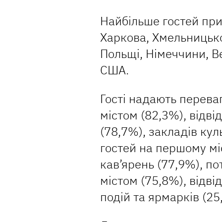
Найбільше гостей при
Харкова, Хмельницьког
Польщі, Німеччини, Ве
США.
Гості надають перева
містом (82,3%), відві
(78,7%), закладів кул
гостей на першому міс
кав’ярень (77,9%), по
містом (75,8%), відві
подій та ярмарків (25