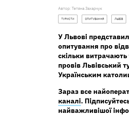
Автор:
Тетяна Захарчук
ТУРИСТИ
ОПИТУВАННЯ
ЛЬВІВ
У Львові представил
опитування про відві
скільки витрачають т
провів Львівський т
Українським католи
Зараз все найопера
каналі
. Підписуйтесь
найважливішої інфо