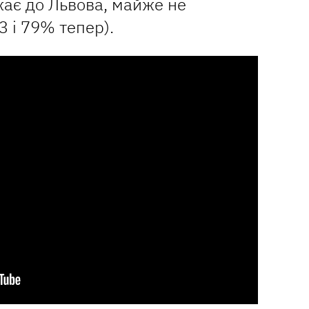
ає до Львова, майже не
3 і 79% тепер).