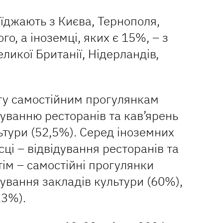
їджають з Києва, Тернополя,
о, а іноземці, яких є 15%, – з
ликої Британії, Нідерландів,
гу самостійним прогулянкам
дуванню ресторанів та кав’ярень
ьтури (52,5%). Серед іноземних
ці – відвідування ресторанів та
тім – самостійні прогулянки
дування закладів культури (60%),
,3%).