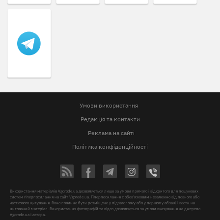
Умови використання
Редакція та контакти
Реклама на сайті
Політика конфіденційності
Використання матеріалів Vgorode.ua дозволяється лише за умови прямого і відкритого для пошукових
систем гіперпосилання на сайт Vgorode.ua. Гіперпосилання є обов'язковим незалежно від повного або
часткового цитування. Воно повинно бути розміщене у підзаголовку або у першому абзаці і вести на
цитований матеріал. Використання фотографій та відео дозволяється за умови вказування на джерело
Vgorode.ua і автора.