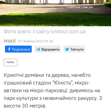
Фото взято з сайту lvivtour.com.ua
ПОДІЇ
07 Жовтня 2015 09:28
Поділитися
Відправити
Твітнути
ПАРКИ
Крихітні домівки та дерева, начебто
іграшковий стадіон "Юність", мікро-
автівки на мікро-парковці: дивимось на
парк культури з незвичайного ракурсу. З
висоти 30 метрів.