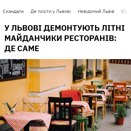
Скандали
Де поїсти у Львові
Невідомий Львів
Сорт
У ЛЬВОВІ ДЕМОНТУЮТЬ ЛІТНІ
МАЙДАНЧИКИ РЕСТОРАНІВ:
ДЕ САМЕ