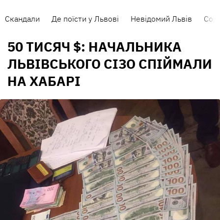
Скандали
Де поїсти у Львові
Невідомий Львів
Сорт
50 ТИСЯЧ $: НАЧАЛЬНИКА
ЛЬВІВСЬКОГО СІЗО СПІЙМАЛИ
НА ХАБАРІ