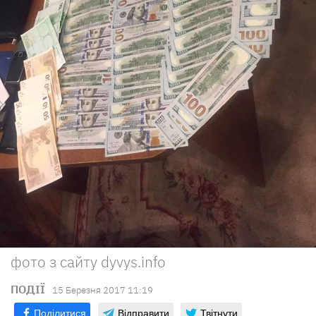
фото з сайту dyvys.info
ПОДІЇ
15 Березня 2017 11:19
Поділитися
Відправити
Твітнути