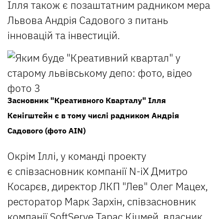
Ілля також є позаштатним радником мера
Львова Андрія Садового з питань
інновацій та інвестицій.
Засновник "Креативного Кварталу" Ілля
Кенігштейн є в тому числі радником Андрія
Садового (фото AIN)
Окрім Іллі, у команді проекту
є співзасновник компанії N-iX Дмитро
Косарєв, директор ЛКП "Лев" Олег Мацех,
ресторатор Марк Зархін, співзасновник
компанії SoftServe Тарас Кіцмей, власник