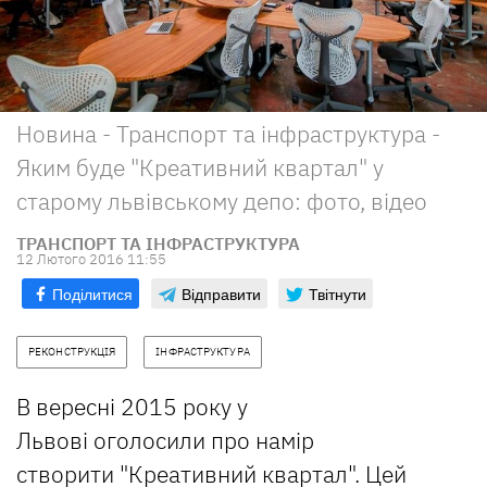
Новина - Транспорт та інфраструктура -
Яким буде "Креативний квартал" у
старому львівському депо: фото, відео
ТРАНСПОРТ ТА ІНФРАСТРУКТУРА
12 Лютого 2016 11:55
Поділитися
Відправити
Твітнути
РЕКОНСТРУКЦІЯ
ІНФРАСТРУКТУРА
В вересні 2015 року у
Львові оголосили про намір
створити "Креативний квартал". Цей