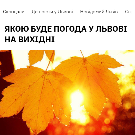
Скандали
Де поїсти у Львові
Невідомий Львів
Сорт
ЯКОЮ БУДЕ ПОГОДА У ЛЬВОВІ
НА ВИХІДНІ