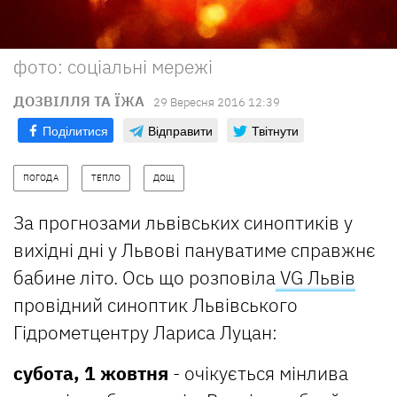
фото: соціальні мережі
ДОЗВІЛЛЯ ТА ЇЖА
29 Вересня 2016 12:39
Поділитися
Відправити
Твітнути
ПОГОДА
ТЕПЛО
ДОЩ
За прогнозами львівських синоптиків у
вихідні дні у Львові пануватиме справжнє
бабине літо. Ось що розповіла
VG Львів
провідний синоптик Львівського
Гідрометцентру Лариса Луцан:
субота, 1 жовтня
- очікується мінлива